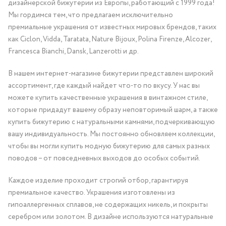
дизайнерской бижутерии из Европы, работающий с 1999 года!
Мы гордимся тем, что предлагаем исключительно
премиальные украшения от известных мировых брендов, таких
как Ciclon, Vidda, Taratata, Nature Bijoux, Polina Firenze, Alcozer,
Francesca Bianchi, Dansk, Lanzerotti и др.
В нашем интернет-магазине бижутерии представлен широкий
ассортимент, где каждый найдет что-то по вкусу. У нас вы
можете купить качественные украшения в винтажном стиле,
которые придадут вашему образу неповторимый шарм, а также
купить бижутерию с натуральными камнями, подчеркивающую
вашу индивидуальность. Мы постоянно обновляем коллекции,
чтобы вы могли купить модную бижутерию для самых разных
поводов – от повседневных выходов до особых событий.
Каждое изделие проходит строгий отбор, гарантируя
премиальное качество. Украшения изготовлены из
гипоаллергенных сплавов, не содержащих никель, и покрыты
серебром или золотом. В дизайне используются натуральные