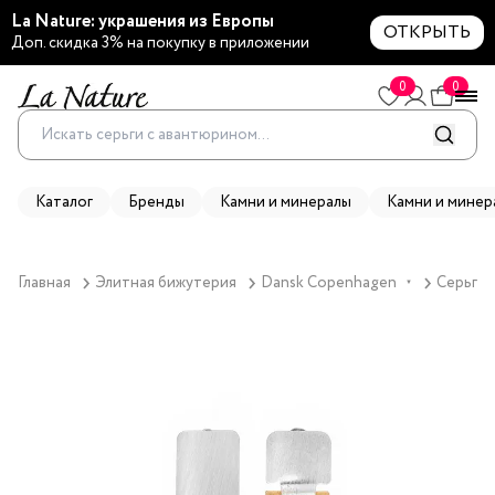
La Nature: украшения из Европы
ОТКРЫТЬ
Доп. скидка 3% на покупку в приложении
0
0
Каталог
Бренды
Камни и минералы
Камни и минер
Главная
Элитная бижутерия
Dansk Copenhagen
Серьги 
▼