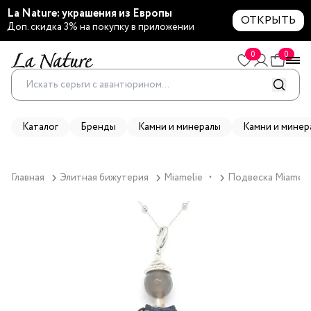
La Nature: украшения из Европы
ОТКРЫТЬ
Доп. скидка 3% на покупку в приложении
0
0
Каталог
Бренды
Камни и минералы
Камни и минер
Главная
Элитная бижутерия
Miamelie
Подвеска Miamelie
▼