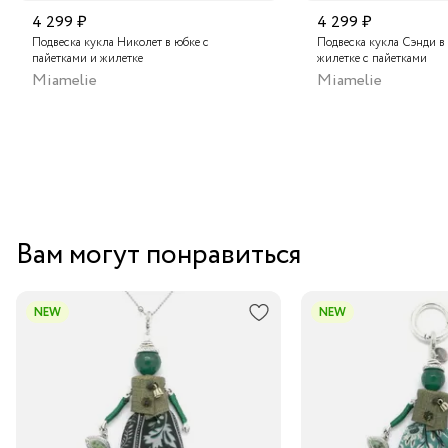
Бутик "La Nature" в Центральном Детском Магазине,
4 299 ₽
4 299 ₽
Москва
Подвеска кукла Николет в юбке с
Подвеска кукла Сэнди в
пайетками и жилетке
жилетке с пайетками
Аутлет "La Nature" в ТЦ "Елоховский пассаж", Москва
Miamelie
Miamelie
Центральный склад
Вам могут понравиться
NEW
NEW