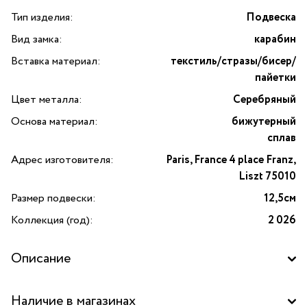
Тип изделия:
Подвеска
Вид замка:
карабин
Вставка материал:
текстиль/стразы/бисер/
пайетки
Цвет металла:
Серебряный
Основа материал:
бижутерный
сплав
Адрес изготовителя:
Paris, France 4 place Franz,
Liszt 75010
Размер подвески:
12,5см
Коллекция (год):
2 026
Описание
Подвеска кукла Дайан в юбке с пайетками и жилетке —
Наличие в магазинах
изысканный аксессуар от бренда Miamelie, который