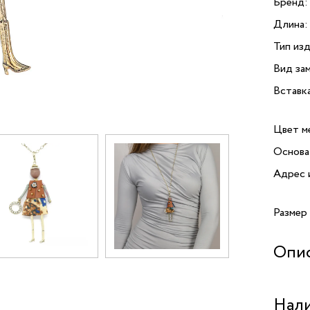
Бренд:
Длина:
Тип изд
Вид зам
Вставк
Цвет м
Основа
Адрес 
Размер
Опи
Открой
Нали
с подв