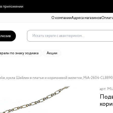
 в приложении
О компании
Адреса магазинов
Оплата
люзив
ералы по знаку зодиака
Акции
lie, кукла Шейлин в платье и коричневой жилетке, MiA-2604-CL8890
арт.
Mi
Подв
кори