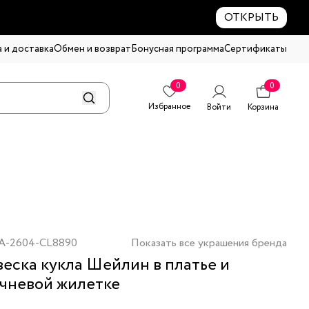
ОТКРЫТЬ
 и доставка
Обмен и возврат
Бонусная программа
Сертификаты
0
0
Избранное
Войти
Корзина
A-2604-CL8890
Показать все украшения бренда
еска кукла Шейлин в платье и
чневой жилетке