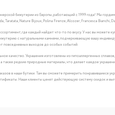
йнерской бижутерии из Европы, работающий с 1999 года! Мы горди
Taratata, Nature Bijoux, Polina Firenze, Alcozer, Francesca Bianchi, Da
сортимент, где каждый найдет что-то по вкусу. У нас вы можете к
бижутерию с натуральными камнями, подчеркивающую вашу индивид
от повседневных выходов до особых событий.
ное качество. Украшения изготовлены из гипоаллергенных сплавов,
 а также редкие природные материалы, что делает каждое украшен
казов в наши бутики. Там вы сможете примерить понравившиеся укр
тификаты. Наши клиенты ценят действующую систему скидок и выг