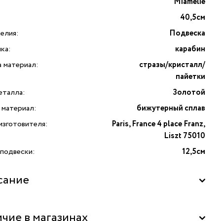
Miamelie
40,5см
елия:
Подвеска
ка:
карабин
а материал:
стразы/кристалл/
пайетки
еталла:
Золотой
 материал:
бижутерный сплав
изготовителя:
Paris, France 4 place Franz,
Liszt 75010
 подвески:
12,5см
сание
те для себя изысканную французскую бижутерию
чие в магазинах
еской «Кукла Шейлин в платье и коричневой жилетке»