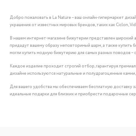
Добро пожаловать в La Nature – ваш онлайн-гипермаркет диза
украшения от известных мировых брендов, таких как Ciclon, Vidda, 
В нашем интернет-магазине бижутерии представлен широкий ас
придадут вашему образу неповторимый шарм, а также купить 
могли купить модную бижутерию для самых разных поводов – 
Каждое изделие проходит строгий отбор, гарантируя премиаль
дизайне используются натуральные и полудрагоценные камни,
Для вашего удобства мы обеспечиваем бесплатную доставку за
идеальные подарки для близких и приобрести подарочные сер