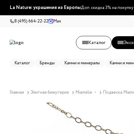
La Nature: украшения из Европы
Доп. скидка 3% на покупку
8 (495) 664-22-22
Max
Каталог
Экск
Каталог
Бренды
Камни и минералы
Камни и мин
Главная
Элитная бижутерия
Miamelie
Подвеска Miame
▼