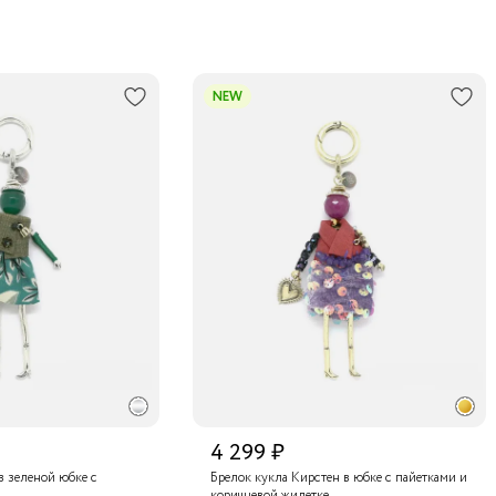
NEW
4 299 ₽
в зеленой юбке с
Брелок кукла Кирстен в юбке с пайетками и
коричневой жилетке