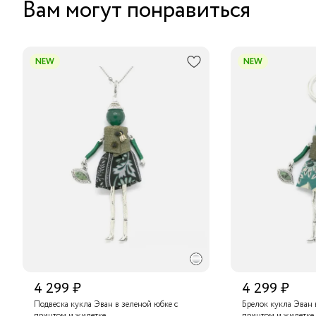
Вам могут понравиться
NEW
NEW
4 299 ₽
4 299 ₽
Подвеска кукла Эван в зеленой юбке с
Брелок кукла Эван 
принтом и жилетке
принтом и жилетке