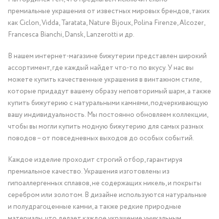
премиальные украшения от известных мировых брендов, таких
как Ciclon, Vidda, Taratata, Nature Bijoux, Polina Firenze, Alcozer,
Francesca Bianchi, Dansk, Lanzerotti и др.
В нашем интернет-магазине бижутерии представлен широкий
ассортимент, где каждый найдет что-то по вкусу. У нас вы
можете купить качественные украшения в винтажном стиле,
которые придадут вашему образу неповторимый шарм, а также
купить бижутерию с натуральными камнями, подчеркивающую
вашу индивидуальность. Мы постоянно обновляем коллекции,
чтобы вы могли купить модную бижутерию для самых разных
поводов – от повседневных выходов до особых событий.
Каждое изделие проходит строгий отбор, гарантируя
премиальное качество. Украшения изготовлены из
гипоаллергенных сплавов, не содержащих никель, и покрыты
серебром или золотом. В дизайне используются натуральные
и полудрагоценные камни, а также редкие природные
материалы, что делает каждое украшение уникальным