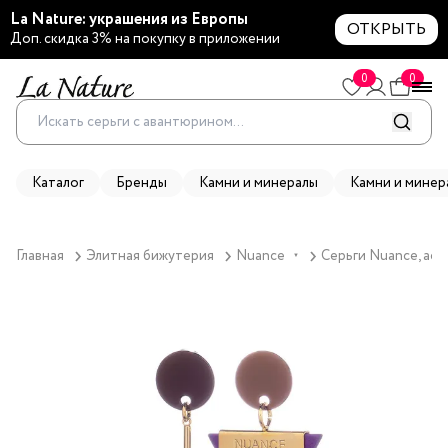
La Nature: украшения из Европы
ОТКРЫТЬ
Доп. скидка 3% на покупку в приложении
0
0
Каталог
Бренды
Камни и минералы
Камни и минер
Главная
Элитная бижутерия
Nuance
Серьги Nuance, ас
▼