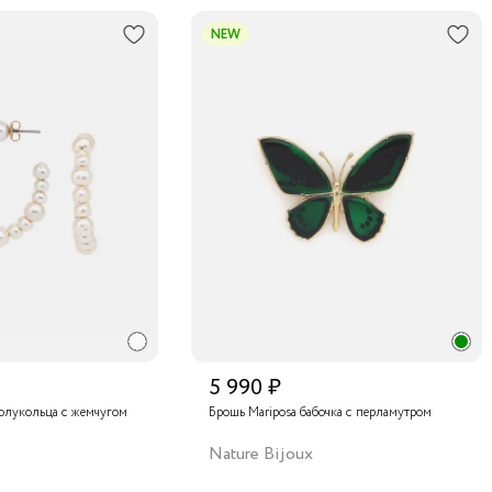
NEW
5 990 ₽
олукольца с жемчугом
Брошь Mariposa бабочка с перламутром
Nature Bijoux