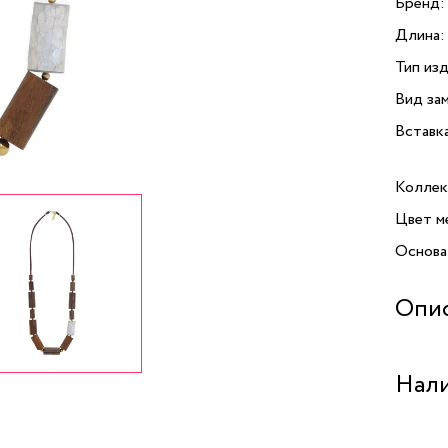
Бренд:
Длина:
Тип изд
Вид зам
Вставк
Коллек
Цвет м
Основа
Опи
Открой
Нали
бренда
красот
оригин