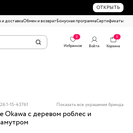
ОТКРЫТЬ
 и доставка
Обмен и возврат
Бонусная программа
Сертификаты
0
0
Избранное
Войти
Корзина
26.1-15-43761
Показать все украшения бренда
е Okawa с деревом роблес и
ламутром