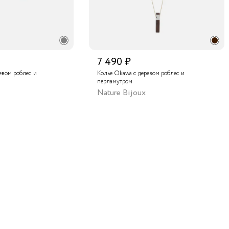
7 490 ₽
евом роблес и
Колье Okawa с деревом роблес и
перламутром
Nature Bijoux