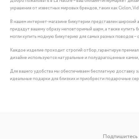
Добро пожаловать в La Nature – ваш онлайн-гипермаркет диза
украшения от известных мировых брендов, таких как Ciclon, Vidda, 
В нашем интернет-магазине бижутерии представлен широкий ас
придадут вашему образу неповторимый шарм, а также купить 
могли купить модную бижутерию для самых разных поводов – 
Каждое изделие проходит строгий отбор, гарантируя премиаль
дизайне используются натуральные и полудрагоценные камни,
Для вашего удобства мы обеспечиваем бесплатную доставку за
идеальные подарки для близких и приобрести подарочные сер
Подпишитесь н