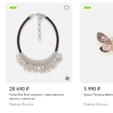
NEW
NEW
28 490 ₽
5 990 ₽
Колье Bora Bora кожаное, с прессованным
Брошь Mariposa бабоч
песком и жемчугом
Nature Bijoux
Nature Bijoux