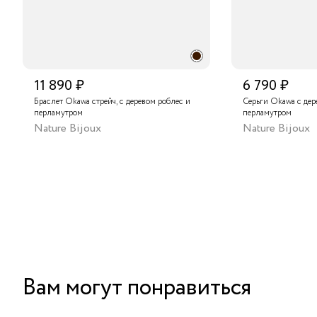
11 890 ₽
6 790 ₽
Браслет Okawa стрейч, с деревом роблес и
Серьги Okawa с дер
перламутром
перламутром
Nature Bijoux
Nature Bijoux
Вам могут понравиться