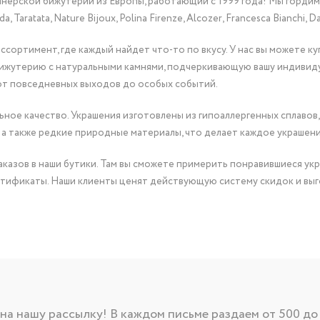
йнерской бижутерии из Европы, работающий с 1999 года! Мы горди
Taratata, Nature Bijoux, Polina Firenze, Alcozer, Francesca Bianchi, Da
сортимент, где каждый найдет что-то по вкусу. У нас вы можете к
бижутерию с натуральными камнями, подчеркивающую вашу индивид
от повседневных выходов до особых событий.
ное качество. Украшения изготовлены из гипоаллергенных сплавов,
 а также редкие природные материалы, что делает каждое украшен
казов в наши бутики. Там вы сможете примерить понравившиеся укр
тификаты. Наши клиенты ценят действующую систему скидок и выг
а нашу рассылку! В каждом письме раздаем от 500 до