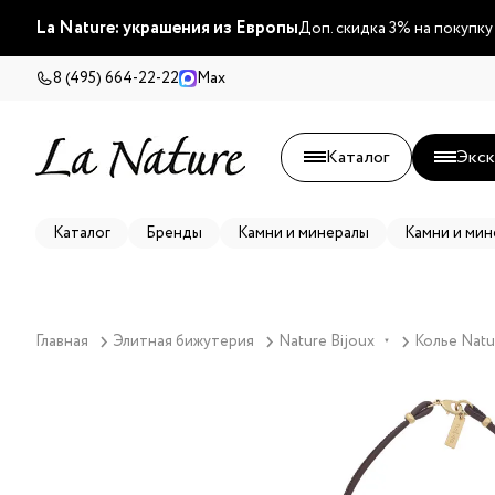
La Nature: украшения из Европы
Доп. скидка 3% на покупку
8 (495) 664-22-22
Max
Каталог
Экск
Каталог
Бренды
Камни и минералы
Камни и мин
Главная
Элитная бижутерия
Nature Bijoux
Колье Natu
▼