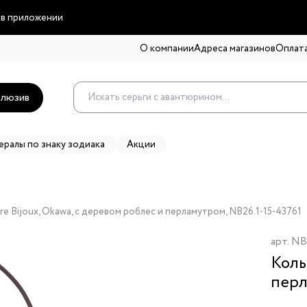
 в приложении
О компании
Адреса магазинов
Оплата
люзив
ералы по знаку зодиака
Акции
re Bijoux, Okawa, с деревом роблес и перламутром, NB26.1-15-43761
арт.
NB
Коль
пер