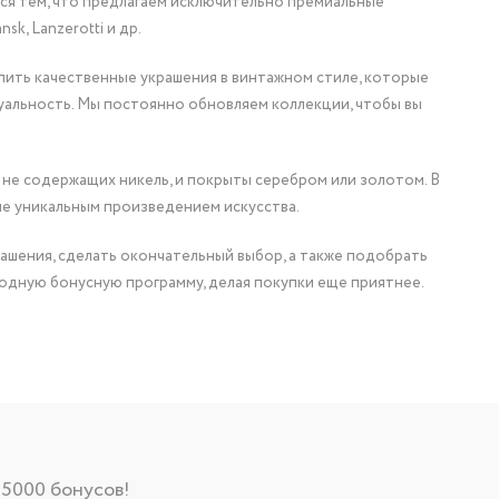
мся тем, что предлагаем исключительно премиальные
nsk, Lanzerotti и др.
упить качественные украшения в винтажном стиле, которые
уальность. Мы постоянно обновляем коллекции, чтобы вы
 не содержащих никель, и покрыты серебром или золотом. В
ие уникальным произведением искусства.
ашения, сделать окончательный выбор, а также подобрать
одную бонусную программу, делая покупки еще приятнее.
 5000 бонусов!