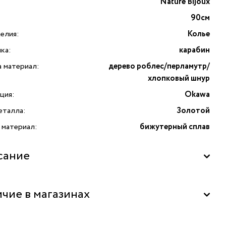
Nature Bijoux
90см
елия:
Колье
ка:
карабин
а материал:
дерево роблес/перламутр/
хлопковый шнур
ция:
Okawa
еталла:
Золотой
 материал:
бижутерный сплав
сание
те для себя изысканное колье Okawa от французского
чие в магазинах
 Nature Bijoux — воплощение утончённости и природной
ы. Это украшение создано для тех, кто ценит
альный дизайн и натуральные материалы. Колье