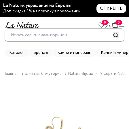
La Nature: украшения из Европы
ОТКРЫТЬ
Доп. скидка 3% на покупку в приложении
0
0
Каталог
Бренды
Камни и минералы
Камни и минер
Главная
Элитная бижутерия
Nature Bijoux
Серьги Nature
▼