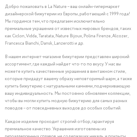
Добро пожаловать в La Nature – ваш онлайн-гипермаркет
дизайнерской бижутерии из Европы, работающий с 1999 года!
Мы гордимся тем, что предлагаем исключительно
премиальные украшения от известных мировых брендов, таких
как Ciclon, Vidda, Taratata, Nature Bijoux, Polina Firenze, Alcozer,
Francesca Bianchi, Dansk, Lanzerotti и др.
В нашем интернет-магазине бижутерии представлен широкий
ассортимент, где каждый найдет что-то по вкусу. У нас вы
можете купить качественные украшения в винтажном стиле,
которые придадут вашему образу неповторимый шарм, а также
купить бижутерию с натуральными камнями, подчеркивающую
вашу индивидуальность. Мы постоянно обновляем коллекции,
чтобы вы могли купить модную бижутерию для самых разных
поводов – от повседневных выходов до особых событий.
Каждое изделие проходит строгий отбор, гарантируя
премиальное качество. Украшения изготовлены из
гипоаллергенных сплавов, не содержащих никель, и покрыты