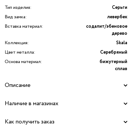
Тип изделия:
Серьги
Вид замка:
левербек
Вставка материал:
содалит/эбеновое
дерево
Коллекция:
Skala
Цвет металла:
Серебряный
Основа материал:
бижутерный
сплав
Описание
Погрузитесь в атмосферу изысканной французской
Наличие в магазинах
бижутерии с серьгами Skala с содалитом и эбеновым
деревом от бренда Nature Bijoux. Эта уникальная модель
Бутик "La Nature" в ТЦ "Сокольники", Москва
сочетает в себе природную красоту натурального
Как получить заказ
содалита и благородство эбенового дерева, воплощая
Бутик "La Nature" в ТРК "Щука", Москва