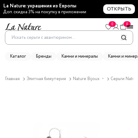
La Nature: украшения из Европы
ОТКРЫТЬ
Доп. скидка 3% на покупку в приложении
0
0
Каталог
Бренды
Камни и минералы
Камни и минер
Главная
Элитная бижутерия
Nature Bijoux
Серьги Nature
▼