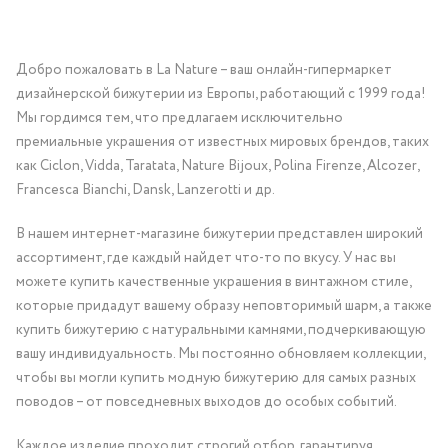
Добро пожаловать в La Nature – ваш онлайн-гипермаркет
дизайнерской бижутерии из Европы, работающий с 1999 года!
Мы гордимся тем, что предлагаем исключительно
премиальные украшения от известных мировых брендов, таких
как Ciclon, Vidda, Taratata, Nature Bijoux, Polina Firenze, Alcozer,
Francesca Bianchi, Dansk, Lanzerotti и др.
В нашем интернет-магазине бижутерии представлен широкий
ассортимент, где каждый найдет что-то по вкусу. У нас вы
можете купить качественные украшения в винтажном стиле,
которые придадут вашему образу неповторимый шарм, а также
купить бижутерию с натуральными камнями, подчеркивающую
вашу индивидуальность. Мы постоянно обновляем коллекции,
чтобы вы могли купить модную бижутерию для самых разных
поводов – от повседневных выходов до особых событий.
Каждое изделие проходит строгий отбор, гарантируя