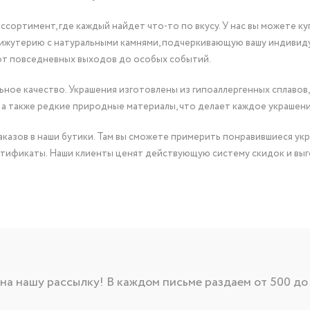
сортимент, где каждый найдет что-то по вкусу. У нас вы можете к
бижутерию с натуральными камнями, подчеркивающую вашу индивид
от повседневных выходов до особых событий.
ное качество. Украшения изготовлены из гипоаллергенных сплавов,
 а также редкие природные материалы, что делает каждое украшен
казов в наши бутики. Там вы сможете примерить понравившиеся укр
тификаты. Наши клиенты ценят действующую систему скидок и выг
а нашу рассылку! В каждом письме раздаем от 500 до