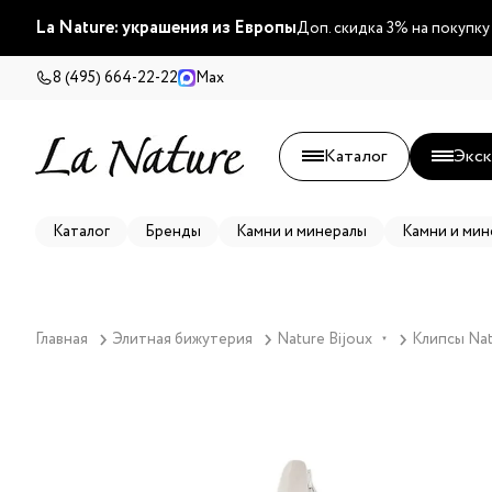
La Nature: украшения из Европы
Доп. скидка 3% на покупку
8 (495) 664-22-22
Max
Каталог
Экск
Каталог
Бренды
Камни и минералы
Камни и мин
Главная
Элитная бижутерия
Nature Bijoux
Клипсы Nat
▼