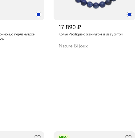
17 890 ₽
войной, с перламутром,
Колье Pacifique с жемчугом и лазуритом
том
Nature Bijoux
NEW