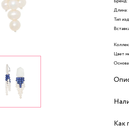
Бренд:
Длина:
Тип изд
Вставк
Коллек
Цвет м
Основа
Опи
Открой
Нали
с перл
Nature 
вашего 
Бутик "
Как 
Клипсы