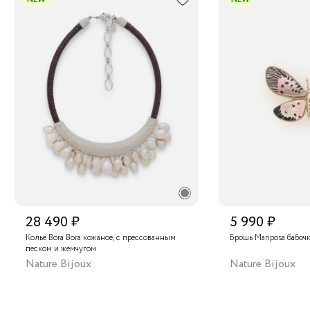
28 490 ₽
5 990 ₽
Колье Bora Bora кожаное, с прессованным
Брошь Mariposa бабоч
песком и жемчугом
Nature Bijoux
Nature Bijoux