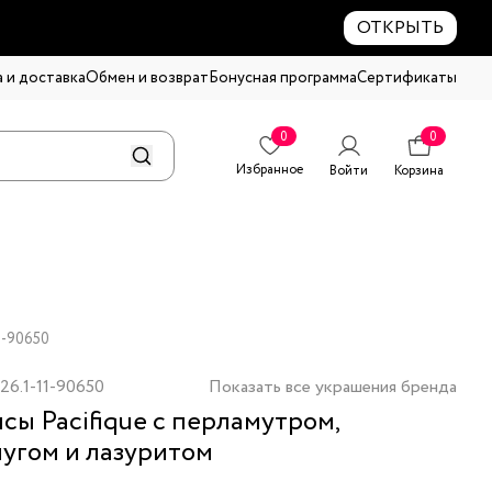
ОТКРЫТЬ
 и доставка
Обмен и возврат
Бонусная программа
Сертификаты
0
0
Избранное
Войти
Корзина
1-90650
26.1-11-90650
Показать все украшения бренда
сы Pacifique с перламутром,
угом и лазуритом