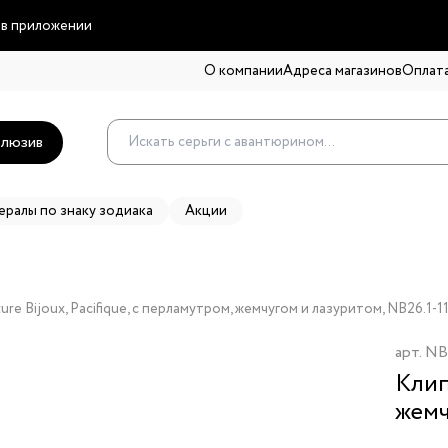
 в приложении
О компании
Адреса магазинов
Оплата
люзив
ералы по знаку зодиака
Акции
ure Bijoux, Pacifique, с перламутром, жемчугом и лазуритом, NB26.1-1
арт.
NB
Клип
жемч