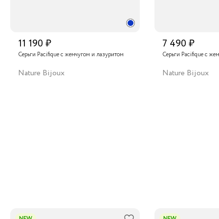
11 190 ₽
7 490 ₽
Серьги Pacifique с жемчугом и лазуритом
Серьги Pacifique с ж
Nature Bijoux
Nature Bijoux
NEW
NEW