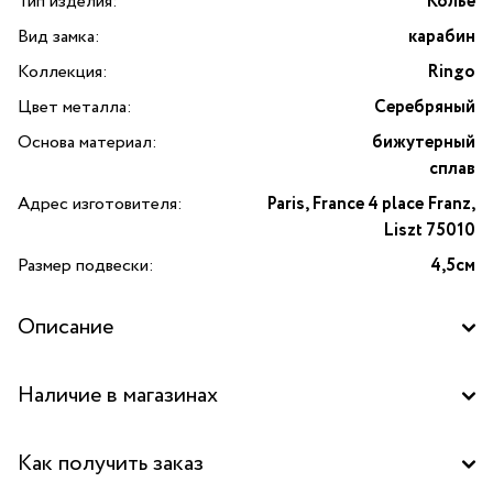
Тип изделия:
Колье
Вид замка:
карабин
Коллекция:
Ringo
Цвет металла:
Серебряный
Основа материал:
бижутерный
сплав
Адрес изготовителя:
Paris, France 4 place Franz,
Liszt 75010
Размер подвески:
4,5см
Описание
Колье Ringo с подвеской в форме овала — изысканное
Наличие в магазинах
украшение от французского бренда Moon Paris, которое
станет ярким акцентом вашего образа. Это стильное
Бутик "La Nature" в ТД "Дружба", Москва
колье выполнено из высококачественного бижутерного
Как получить заказ
сплава с благородным серебряным оттенком, что придаёт