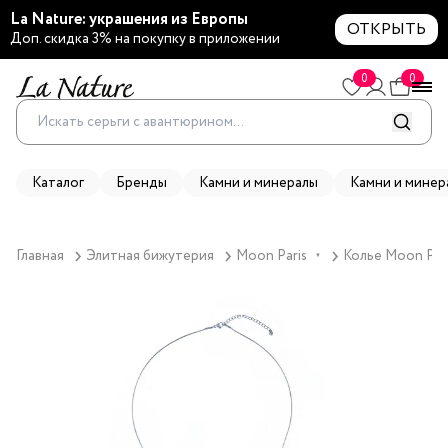
La Nature: украшения из Европы
ОТКРЫТЬ
Доп. скидка 3% на покупку в приложении
0
0
Каталог
Бренды
Камни и минералы
Камни и минер
Главная
Элитная бижутерия
Moon Paris
Колье Moon Pari
▼