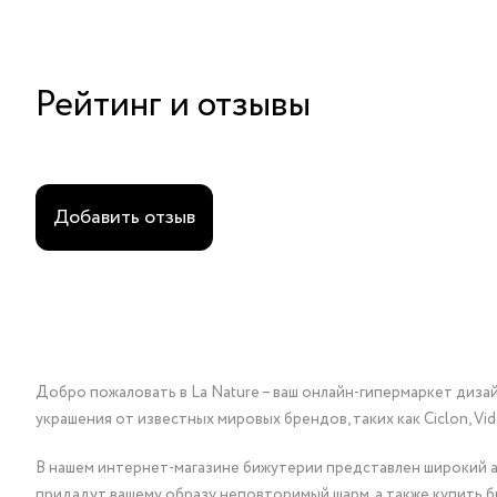
Рейтинг и отзывы
Добавить отзыв
Добро пожаловать в La Nature – ваш онлайн-гипермаркет диза
украшения от известных мировых брендов, таких как Ciclon, Vidda, 
В нашем интернет-магазине бижутерии представлен широкий ас
придадут вашему образу неповторимый шарм, а также купить 