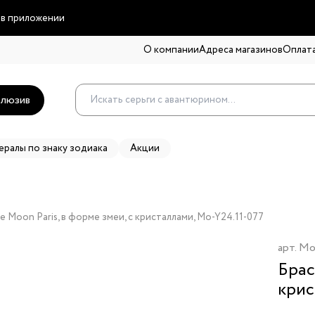
 в приложении
О компании
Адреса магазинов
Оплата
люзив
ералы по знаку зодиака
Акции
 Moon Paris, в форме змеи, с кристаллами, Mo-Y24.11-077
арт.
Mo
Брас
крис