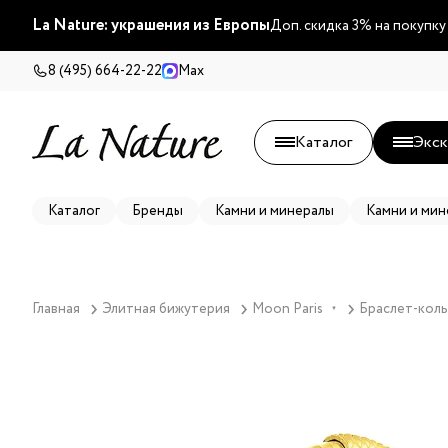
La Nature: украшения из Европы
Доп. скидка 3% на покупку
8 (495) 664-22-22
Max
Каталог
Экск
Каталог
Бренды
Камни и минералы
Камни и мин
Главная
Элитная бижутерия
Moon Paris
Браслет-колье
▼