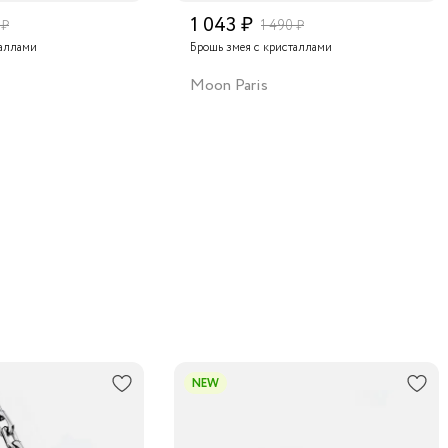
1 043 ₽
 ₽
1 490 ₽
таллами
Брошь змея с кристаллами
Moon Paris
NEW