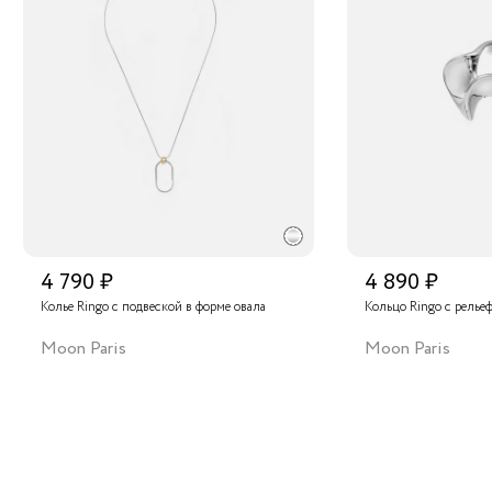
4 790 ₽
4 890 ₽
Колье Ringo с подвеской в форме овала
Кольцо Ringo с релье
Moon Paris
Moon Paris