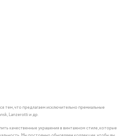
мся тем, что предлагаем исключительно премиальные
nsk, Lanzerotti и др.
упить качественные украшения в винтажном стиле, которые
уальность. Мы постоянно обновляем коллекции, чтобы вы