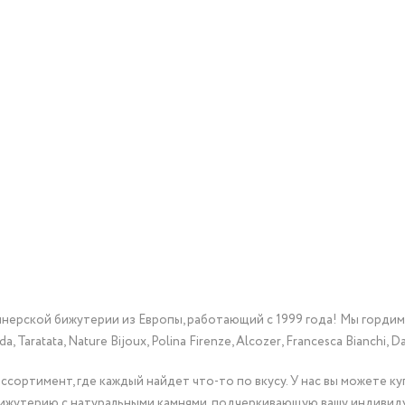
йнерской бижутерии из Европы, работающий с 1999 года! Мы горди
Taratata, Nature Bijoux, Polina Firenze, Alcozer, Francesca Bianchi, Da
сортимент, где каждый найдет что-то по вкусу. У нас вы можете к
бижутерию с натуральными камнями, подчеркивающую вашу индивид