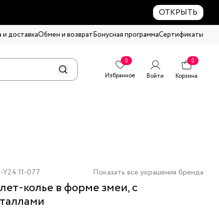
ОТКРЫТЬ
 и доставка
Обмен и возврат
Бонусная программа
Сертификаты
0
0
Избранное
Войти
Корзина
-Y24.11-077
Показать все украшения бренда
лет-колье в форме змеи, с
таллами