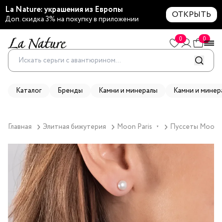
La Nature: украшения из Европы
ОТКРЫТЬ
Доп. скидка 3% на покупку в приложении
0
0
Каталог
Бренды
Камни и минералы
Камни и минер
Главная
Элитная бижутерия
Moon Paris
Пуссеты Moon Pa
▼