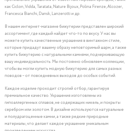
как Ciclon, Vidda, Taratata, Nature Bijoux, Polina Firenze, Alcozer,
Francesca Bianchi, Dansk, Lanzerotti и др.
В нашем интернет-магазине бижутерии представлен широкий
ассортимент, где каждый найдет что-то по вкусу. У нас вы
можете купить качественные украшения в винтажном стиле,
которые придадут вашему образу неповторимый шарм, а также
купить бижутерию с натуральными камнями, подчеркивающую
вашу индивидуальность. Мы постоянно обновляем коллекции,
чтобы вы могли купить модную бижутерию для самых разных
поводов – от повседневных выходов до особых событий.
Каждое изделие проходит строгий отбор, гарантируя
премиальное качество. Украшения изготовлены из
гипоаллергенных сплавов, не содержащих никель, и покрыты
серебром или золотом. В дизайне используются натуральные
и полудрагоценные камни, а также редкие природные
материалы, что делает каждое украшение уникальным
произведением искусства.