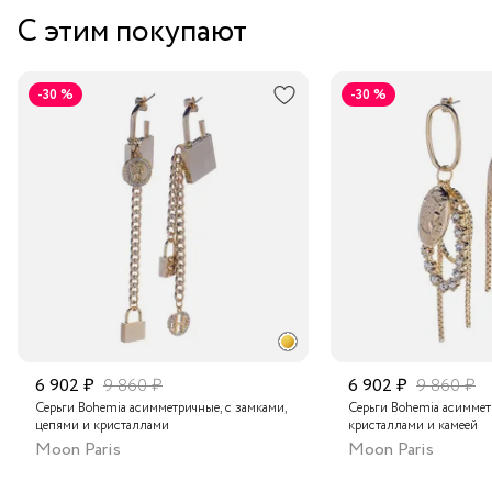
С этим покупают
Курьером за 1-2 дня
В пункт выдачи заказов Boxberry
-30 %
-30 %
Транспортной компанией по России
Подробнее о сроках доставки
6 902 ₽
9 860 ₽
6 902 ₽
9 860 ₽
Серьги Bohemia асимметричные, с замками,
Серьги Bohemia асиммет
цепями и кристаллами
кристаллами и камеей
Moon Paris
Moon Paris