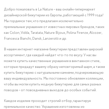
Добро пожаловать в La Nature – ваш онлайн-гипермаркет
дизайнерской бижутерии из Европы, работающий с 1999 года!
Мы гордимся тем, что предлагаем исключительно
премиальные украшения от известных мировых брендов, таких
как Ciclon, Vidda, Taratata, Nature Bijoux, Polina Firenze, Alcozer,
Francesca Bianchi, Dansk, Lanzerotti и др.
В нашем интернет-магазине бижутерии представлен широкий
ассортимент, где каждый найдет что-то по вкусу. У нас вы
можете купить качественные украшения в винтажном стиле,
которые придадут вашему образу неповторимый шарм, а также
купить бижутерию с натуральными камнями, подчеркивающую
вашу индивидуальность. Мы постоянно обновляем коллекции,
чтобы вы могли купить модную бижутерию для самых разных
поводов – от повседневных выходов до особых событий.
Каждое изделие проходит строгий отбор, гарантируя
премиальное качество. Украшения изготовлены из