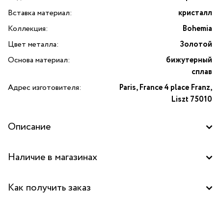
Вставка материал:
кристалл
Коллекция:
Bohemia
Цвет металла:
Золотой
Основа материал:
бижутерный
сплав
Адрес изготовителя:
Paris, France 4 place Franz,
Liszt 75010
Описание
Серьги Bohemia асимметричные из золотистого
Наличие в магазинах
бижутерного сплава со штифтовым замком. Подвески
выполнены из кристаллов в виде надписи «Love» разного
Бутик "La Nature" в ТРЦ "Фестиваль", Москва
размера, более крупная подвеска дополнена
Как получить заказ
металлическим шаром. Оригинальные современные
украшения.
Забрать бесплатно в бутике