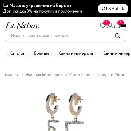
La Nature: украшения из Европы
ОТКРЫТЬ
Доп. скидка 3% на покупку в приложении
0
0
Каталог
Бренды
Камни и минералы
Камни и минер
Главная
Элитная бижутерия
Moon Paris
Серьги Moon Par
▼