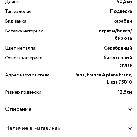
Длина:
40,5см
Тип изделия:
Подвеска
Вид замка:
карабин
Вставка материал:
стразы/бисер/
бирюза
Цвет металла:
Серебряный
Основа материал:
бижутерный
сплав
Адрес изготовителя:
Paris, France 4 place Franz,
Liszt 75010
Размер подвески:
12,5см
Описание
Презентуем вашему вниманию элегантную подвеску
Наличие в магазинах
«Стейси», выполненную в виде стильной куклы, одетой