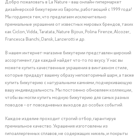
Добро пожаловать в La Nature – ваш онлайн-гипермаркет
дизайнерской бижутерии из Европы, работающий с 1999 года!
Мы гордимся тем, что предлагаем исключительно
премиальные украшения от известных мировых брендов, таких
как Ciclon, Vidda, Taratata, Nature Bijoux, Polina Firenze, Alcozer,
Francesca Bianchi, Dansk, Lanzerotti и др.
В нашем интернет-магазине бижутерии представлен широкий
ассортимент, где каждый найдет что-то по вкусу. У нас вы
можете купить качественные украшения в винтажном стиле,
которые придадут вашему образу неповторимый шарм, а также
купить бижутерию с натуральными камнями, подчеркивающую
вашу индивидуальность. Мы постоянно обновляем коллекции,
чтобы вы могли купить модную бижутерию для самых разных
поводов – от повседневных выходов до особых событий.
Каждое изделие проходит строгий отбор, гарантируя
премиальное качество. Украшения изготовлены из
гипоаллергенных сплавов, не содержащих никель, и покрыты