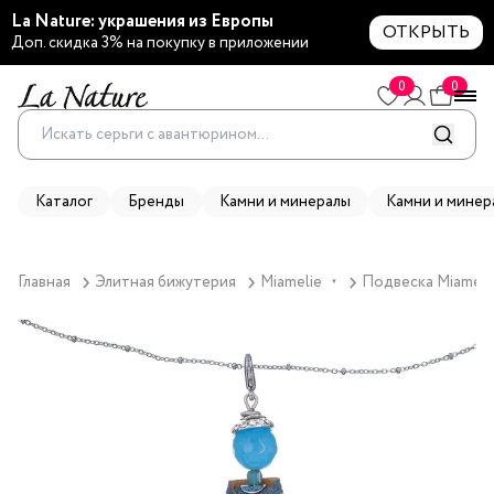
La Nature: украшения из Европы
ОТКРЫТЬ
Доп. скидка 3% на покупку в приложении
0
0
Каталог
Бренды
Камни и минералы
Камни и минер
Главная
Элитная бижутерия
Miamelie
Подвеска Miamelie
▼