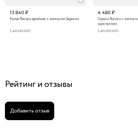
13 840 ₽
4 480 ₽
Колье Rococo двойное, с жемчугом барокко
Серьги Rococo с жемчуг
кристаллом
Lanzerotti
Lanzerotti
Рейтинг и отзывы
Добавить отзыв