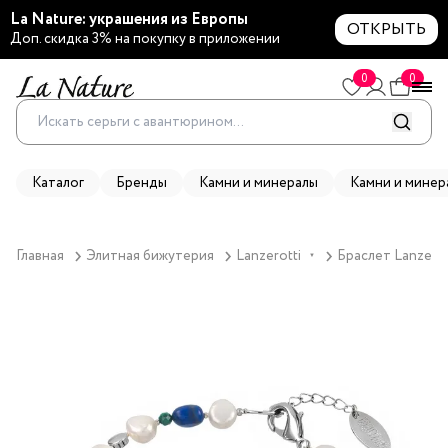
La Nature: украшения из Европы
ОТКРЫТЬ
Доп. скидка 3% на покупку в приложении
0
0
Каталог
Бренды
Камни и минералы
Камни и минер
Главная
Элитная бижутерия
Lanzerotti
Браслет Lanzerot
▼