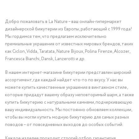
Добро пожаловать в La Nature – ваш онлайн-гипермаркет
дизайнерской бижутерии из Европы, работающий с 1999 года!
Мы гордимся тем, что предлагаем исключительно
премиальные украшения от известных мировых брендов, таких
как Ciclon, Vidda, Taratata, Nature Bijoux, Polina Firenze, Alcozer,
Francesca Bianchi, Dansk, Lanzerotti и др.
В нашем интернет-магазине бижутерии представлен широкий
ассортимент, где каждый найдет что-то по вкусу. У нас вы
можете купить качественные украшения в винтажном стиле,
которые придадут вашему образу неповторимый шарм, а также
купить бижутерию с натуральными камнями, подчеркивающую
вашу индивидуальность. Мы постоянно обновляем коллекции,
чтобы вы могли купить модную бижутерию для самых разных
поводов – от повседневных выходов до особых событий.
Каждое изделие проходит строгий отбор, гарантируя