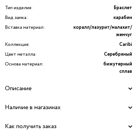
Тип изделия:
Браслет
Вид замка:
карабин
Вставка материал:
коралл/лазурит/малахит/
жемчуг
Коллекция:
Caribi
Цвет металла:
Серебряный
Основа материал:
бижутерный
сплав
Описание
Браслет Caribi с кораллом, лазуритом, малахитом
Наличие в магазинах
и жемчугом от бренда Lanzerotti — это изысканное
украшение, созданное для тех, кто ценит оригинальный
Бутик "La Nature" в ТД "Дружба", Москва
стиль и итальянское качество. Эксклюзивная модель
Как получить заказ
из коллекции Caribi сочетает в себе яркость натуральных
Бутик "La Nature" в ТЦ "Метрополис", Москва