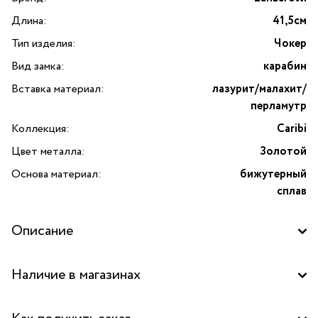
Длина:
41,5см
Тип изделия:
Чокер
Вид замка:
карабин
Вставка материал:
лазурит/малахит/
перламутр
Коллекция:
Caribi
Цвет металла:
Золотой
Основа материал:
бижутерный
сплав
Описание
Чокер Caribi с лазуритом, малахитом и перламутром
Наличие в магазинах
от бренда Lanzerotti — это изысканное украшение,
вдохновлённое красотой итальянских островов.
Бутик "La Nature" в ТЦ "Метрополис", Москва
Аксессуар выполнен из прочного бижутерного сплава