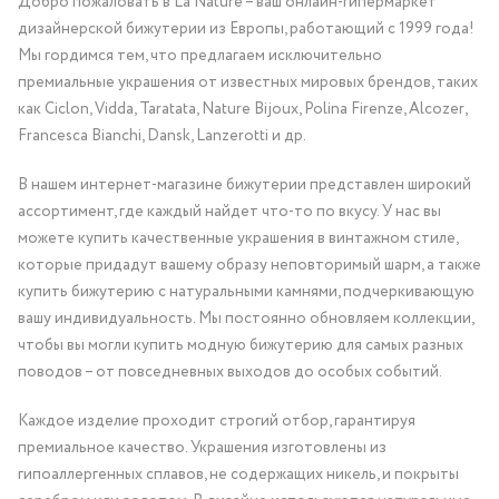
Добро пожаловать в La Nature – ваш онлайн-гипермаркет
дизайнерской бижутерии из Европы, работающий с 1999 года!
Мы гордимся тем, что предлагаем исключительно
премиальные украшения от известных мировых брендов, таких
как Ciclon, Vidda, Taratata, Nature Bijoux, Polina Firenze, Alcozer,
Francesca Bianchi, Dansk, Lanzerotti и др.
В нашем интернет-магазине бижутерии представлен широкий
ассортимент, где каждый найдет что-то по вкусу. У нас вы
можете купить качественные украшения в винтажном стиле,
которые придадут вашему образу неповторимый шарм, а также
купить бижутерию с натуральными камнями, подчеркивающую
вашу индивидуальность. Мы постоянно обновляем коллекции,
чтобы вы могли купить модную бижутерию для самых разных
поводов – от повседневных выходов до особых событий.
Каждое изделие проходит строгий отбор, гарантируя
премиальное качество. Украшения изготовлены из
гипоаллергенных сплавов, не содержащих никель, и покрыты