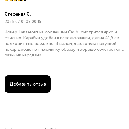
Стефания С.
2026-07-01 09:00:15
Чокер Lanzerotti из коллекции Caribi смотрится ярко и
стильно. Карабин удобен в использовании, длина 41,5 см
подходит мне идеально. В целом, я довольна покупкой,
чокер добавляет изюминку образу и хорошо сочетается с
разными нарядами.
Добавить отзыв