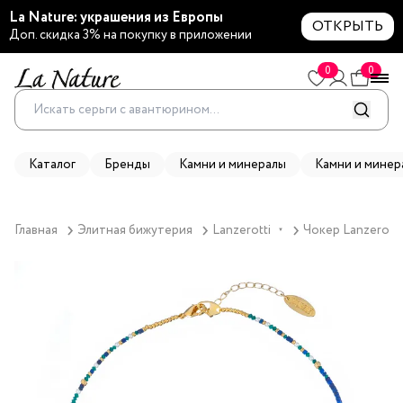
La Nature: украшения из Европы
ОТКРЫТЬ
Доп. скидка 3% на покупку в приложении
0
0
Каталог
Бренды
Камни и минералы
Камни и минер
Главная
Элитная бижутерия
Lanzerotti
Чокер Lanzerotti
▼