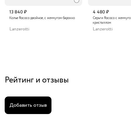
13 840 ₽
4 480 ₽
Колье Rococo двойное, с жемчугом барокко
Серьги Rococo с жемчуг
кристаллом
Lanzerotti
Lanzerotti
Рейтинг и отзывы
Добавить отзыв