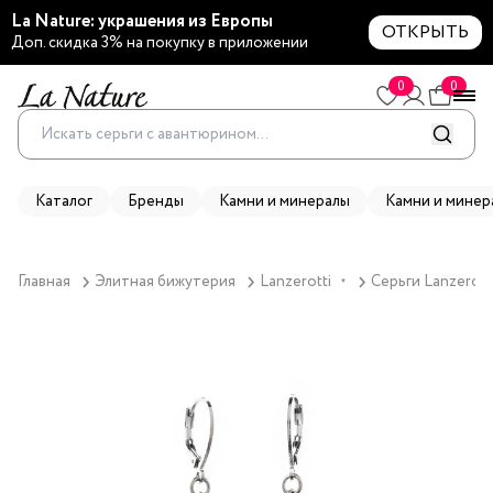
La Nature: украшения из Европы
ОТКРЫТЬ
Доп. скидка 3% на покупку в приложении
0
0
Каталог
Бренды
Камни и минералы
Камни и минер
Главная
Элитная бижутерия
Lanzerotti
Серьги Lanzerotti
▼