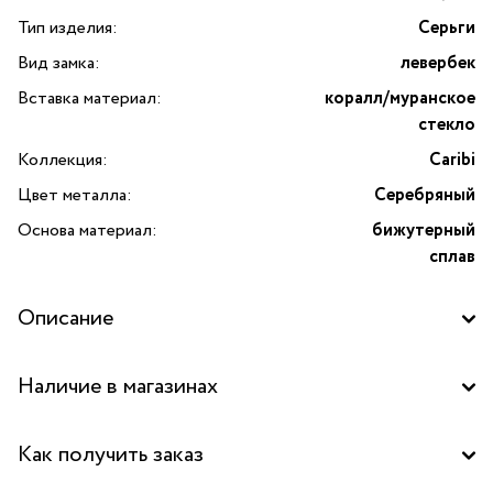
Тип изделия:
Серьги
Вид замка:
левербек
Вставка материал:
коралл/муранское
стекло
Коллекция:
Caribi
Цвет металла:
Серебряный
Основа материал:
бижутерный
сплав
Описание
Погрузитесь в атмосферу средиземноморской роскоши
Наличие в магазинах
с изысканными серьгами Caribi от итальянского бренда
Lanzerotti. Эти серьги — воплощение элегантности
Бутик "La Nature" в ТД "Дружба", Москва
и утонченного вкуса, идеальный выбор для тех, кто ценит
Как получить заказ
уникальные аксессуары и стремится подчеркнуть свою
Бутик "La Nature" в ТЦ "Метрополис", Москва