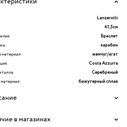
ктеристики
Lanzerotti
41,5см
елия:
Браслет
ка:
карабин
а материал:
жемчуг/агат
ция:
Costa Azzurra
еталла:
Серебряный
 материал:
бижутерный сплав
сание
 Costa Azzurra в 2 оборота с жемчугом и голубым агатом —
чие в магазинах
ное украшение от итальянского бренда Lanzerotti,