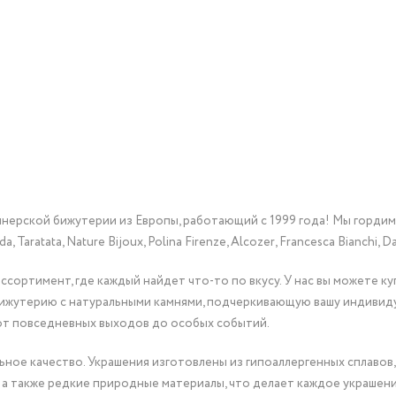
йнерской бижутерии из Европы, работающий с 1999 года! Мы горди
Taratata, Nature Bijoux, Polina Firenze, Alcozer, Francesca Bianchi, Da
сортимент, где каждый найдет что-то по вкусу. У нас вы можете к
бижутерию с натуральными камнями, подчеркивающую вашу индивид
от повседневных выходов до особых событий.
ное качество. Украшения изготовлены из гипоаллергенных сплавов,
 а также редкие природные материалы, что делает каждое украшен