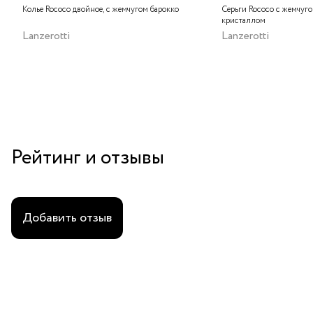
Колье Rococo двойное, с жемчугом барокко
Серьги Rococo с жемчуг
кристаллом
Lanzerotti
Lanzerotti
Рейтинг и отзывы
Добавить отзыв