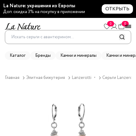
La Nature: украшения из Европы
ОТКРЫТЬ
Доп. скидка 3% на покупку в приложении
0
0
Каталог
Бренды
Камни и минералы
Камни и минер
Главная
Элитная бижутерия
Lanzerotti
Серьги Lanzerott
▼