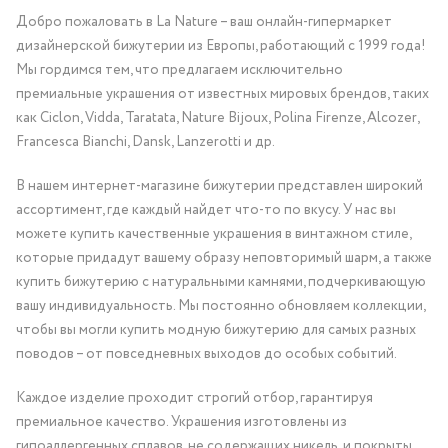
Добро пожаловать в La Nature – ваш онлайн-гипермаркет
дизайнерской бижутерии из Европы, работающий с 1999 года!
Мы гордимся тем, что предлагаем исключительно
премиальные украшения от известных мировых брендов, таких
как Ciclon, Vidda, Taratata, Nature Bijoux, Polina Firenze, Alcozer,
Francesca Bianchi, Dansk, Lanzerotti и др.
В нашем интернет-магазине бижутерии представлен широкий
ассортимент, где каждый найдет что-то по вкусу. У нас вы
можете купить качественные украшения в винтажном стиле,
которые придадут вашему образу неповторимый шарм, а также
купить бижутерию с натуральными камнями, подчеркивающую
вашу индивидуальность. Мы постоянно обновляем коллекции,
чтобы вы могли купить модную бижутерию для самых разных
поводов – от повседневных выходов до особых событий.
Каждое изделие проходит строгий отбор, гарантируя
премиальное качество. Украшения изготовлены из
гипоаллергенных сплавов, не содержащих никель, и покрыты