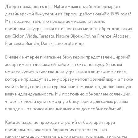
Добро пожаловать в La Nature – ваш онлайн-гипермаркет
дизайнерской бижутерии из Европы, работающий с 1999 года!
Мы гордимся тем, что предлагаем исключительно
премиальные украшения от известных мировых брендов, таких
как Ciclon, Vidda, Taratata, Nature Bijoux, Polina Firenze, Alcozer,
Francesca Bianchi, Dansk, Lanzerotti и др.
В нашем интернет-магазине бижутерии представлен широкий
ассортимент, где каждый найдет что-то по вкусу. У нас вы
можете купить качественные украшения в винтажном стиле,
которые придадут вашему образу неповторимый шарм, а также
купить бижутерию с натуральными камнями, подчеркивающую
вашу индивидуальность. Мы постоянно обновляем коллекции,
чтобы вы могли купить модную бижутерию для самых разных
поводов – от повседневных выходов до особых событий.
Каждое изделие проходит строгий отбор, гарантируя
премиальное качество. Украшения изготовлены из
гипоаллергенных сплавов, не содержащих никель, и покрыты