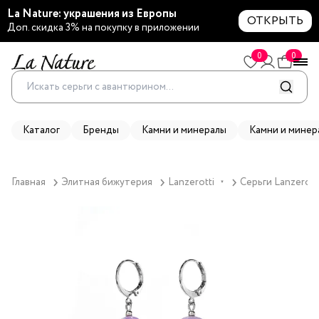
La Nature: украшения из Европы
ОТКРЫТЬ
Доп. скидка 3% на покупку в приложении
0
0
Каталог
Бренды
Камни и минералы
Камни и минер
Главная
Элитная бижутерия
Lanzerotti
Серьги Lanzerotti
▼