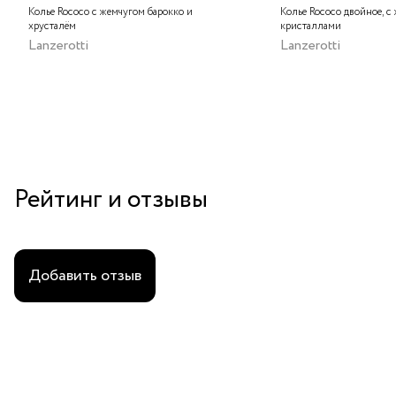
Колье Rococo с жемчугом барокко и
Колье Rococo двойное, с
хрусталём
кристаллами
Lanzerotti
Lanzerotti
Рейтинг и отзывы
Добавить отзыв