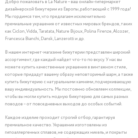
Добро пожаловать в La Nature – ваш онлайн-гипермаркет
дизайнерской бижутерии из Европы, работающий с 1999 года!
Мы гордимся тем, что предлагаем исключительно
премиальные украшения от известных мировых брендов, таких
как Ciclon, Vidda, Taratata, Nature Bijoux, Polina Firenze, Alcozer,
Francesca Bianchi, Dansk, Lanzerotti и др.
В нашем интернет-магазине бижутерии представлен широкий
ассортимент, где каждый найдет что-то по вкусу. У нас вы
можете купить качественные украшения в винтажном стиле,
которые придадут вашему образу неповторимый шарм, а также
купить бижутерию с натуральными камнями, подчеркивающую
вашу индивидуальность. Мы постоянно обновляем коллекции,
чтобы вы могли купить модную бижутерию для самых разных
поводов – от повседневных выходов до особых событий.
Каждое изделие проходит строгий отбор, гарантируя
премиальное качество. Украшения изготовлены из
гипоаллергенных сплавов, не содержащих никель, и покрыты