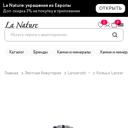
La Nature: украшения из Европы
ОТКРЫТЬ
Доп. скидка 3% на покупку в приложении
0
0
Каталог
Бренды
Камни и минералы
Камни и минер
Главная
Элитная бижутерия
Lanzerotti
Кольцо Lanzerott
▼