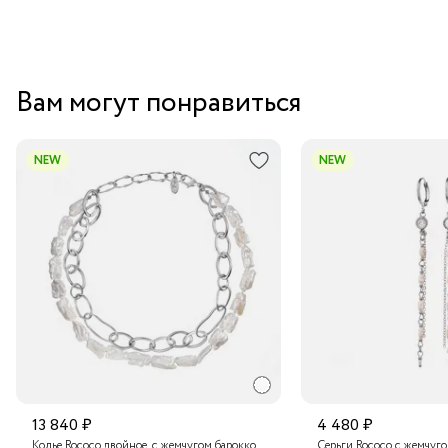
Вам могут понравиться
NEW
NEW
13 840 ₽
4 480 ₽
Колье Rococo двойное, с жемчугом барокко
Серьги Rococo с жемчуг