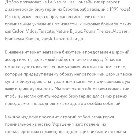
Добро пожаловать в La Nature – ваш онлайн-гипермаркет
дизайнерской бижутерии из Европы, работающий с 1999 года!
Мы гордимся тем, что предлагаем исключительно
премиальные украшения от известных мировых брендов, таких
как Ciclon, Vidda, Taratata, Nature Bijoux, Polina Firenze, Alcozer,
Francesca Bianchi, Dansk, Lanzerotti и др.
В нашем интернет-магазине бижутерии представлен широкий
ассортимент, где каждый найдет что-то по вкусу. У нас вы
можете купить качественные украшения в винтажном стиле,
которые придадут вашему образу неповторимый шарм, а также
купить бижутерию с натуральными камнями, подчеркивающую
вашу индивидуальность. Мы постоянно обновляем коллекции,
чтобы вы могли купить модную бижутерию для самых разных
поводов – от повседневных выходов до особых событий.
Каждое изделие проходит строгий отбор, гарантируя
премиальное качество. Украшения изготовлены из
гипоаллергенных сплавов, не содержащих никель, и покрыты