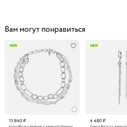
Вам могут понравиться
NEW
NEW
13 840 ₽
4 480 ₽
Колье Rococo двойное, с жемчугом барокко
Серьги Rococo с жемчуг