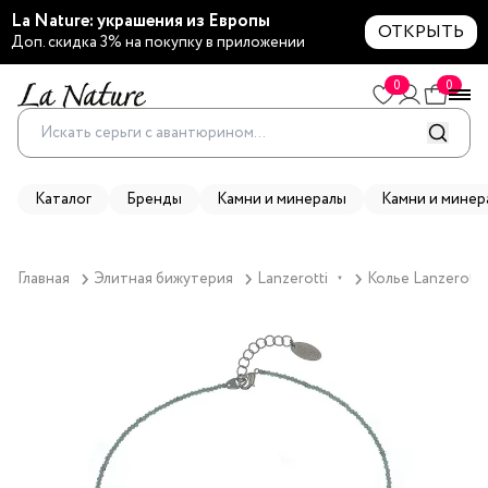
La Nature: украшения из Европы
ОТКРЫТЬ
Доп. скидка 3% на покупку в приложении
0
0
Каталог
Бренды
Камни и минералы
Камни и минер
Главная
Элитная бижутерия
Lanzerotti
Колье Lanzerotti,
▼