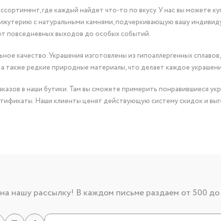
сортимент, где каждый найдет что-то по вкусу. У нас вы можете к
бижутерию с натуральными камнями, подчеркивающую вашу индивид
от повседневных выходов до особых событий.
ное качество. Украшения изготовлены из гипоаллергенных сплавов,
 а также редкие природные материалы, что делает каждое украшен
казов в наши бутики. Там вы сможете примерить понравившиеся укр
тификаты. Наши клиенты ценят действующую систему скидок и выг
а нашу рассылку! В каждом письме раздаем от 500 до