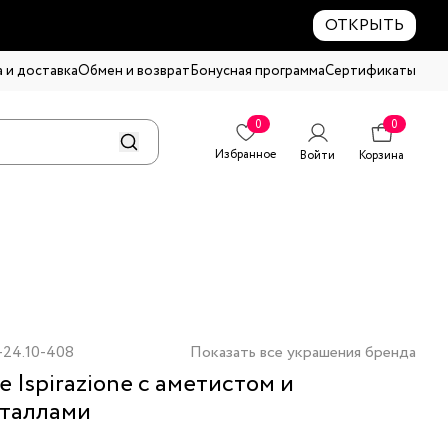
ОТКРЫТЬ
 и доставка
Обмен и возврат
Бонусная программа
Сертификаты
0
0
Избранное
Войти
Корзина
-24.10-408
Показать все украшения бренда
е Ispirazione с аметистом и
таллами