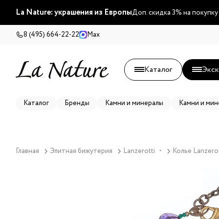
La Nature: украшения из Европы
Доп. скидка 3% на покупку
8 (495) 664-22-22
Max
Каталог
Экск
Каталог
Бренды
Камни и минералы
Камни и мин
Главная
Элитная бижутерия
Lanzerotti
Колье Lanzerot
▼