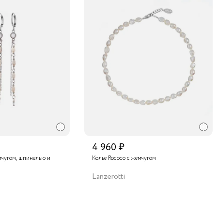
4 960 ₽
мчугом, шпинелью и
Колье Rococo с жемчугом
Lanzerotti