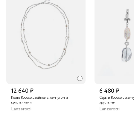
12 640 ₽
6 480 ₽
Колье Rococo двойное, с жемчугом и
Серьги Rococo с жемч
кристаллами
хрусталём
Lanzerotti
Lanzerotti