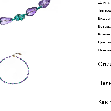
Длина:
Тип изд
Вид зам
Вставк
Коллек
Цвет м
Основа
Опи
Очарова
Нали
бренда 
украше
в любой
Бутик 
Как 
украше
сплава
Бутик 