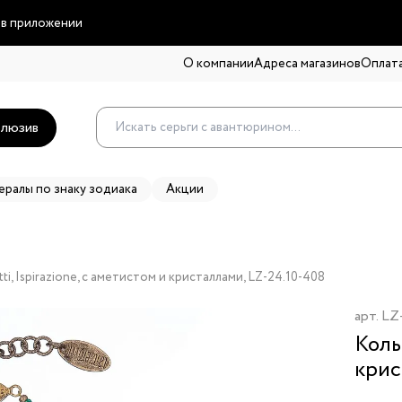
 в приложении
О компании
Адреса магазинов
Оплата
люзив
ералы по знаку зодиака
Акции
ti, Ispirazione, с аметистом и кристаллами, LZ-24.10-408
арт.
LZ
Коль
крис