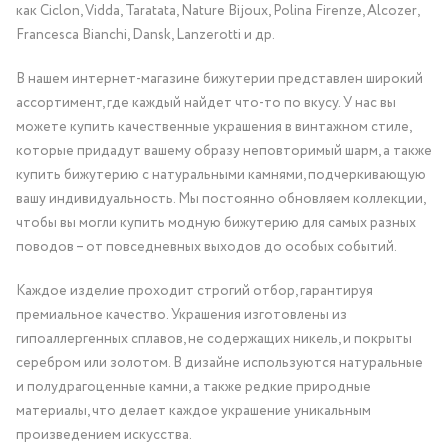
как Ciclon, Vidda, Taratata, Nature Bijoux, Polina Firenze, Alcozer,
Francesca Bianchi, Dansk, Lanzerotti и др.
В нашем интернет-магазине бижутерии представлен широкий
ассортимент, где каждый найдет что-то по вкусу. У нас вы
можете купить качественные украшения в винтажном стиле,
которые придадут вашему образу неповторимый шарм, а также
купить бижутерию с натуральными камнями, подчеркивающую
вашу индивидуальность. Мы постоянно обновляем коллекции,
чтобы вы могли купить модную бижутерию для самых разных
поводов – от повседневных выходов до особых событий.
Каждое изделие проходит строгий отбор, гарантируя
премиальное качество. Украшения изготовлены из
гипоаллергенных сплавов, не содержащих никель, и покрыты
серебром или золотом. В дизайне используются натуральные
и полудрагоценные камни, а также редкие природные
материалы, что делает каждое украшение уникальным
произведением искусства.