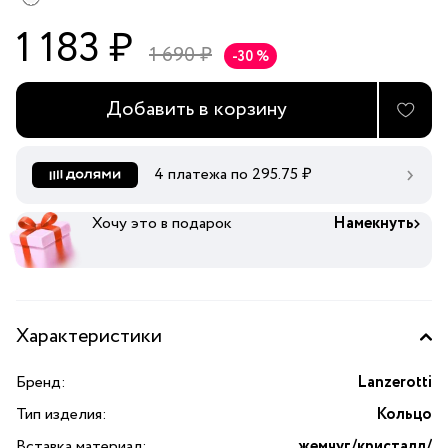
1 183 ₽
1 690 ₽
-30 %
Добавить в корзину
4 платежа по
295.75
₽
Хочу это в подарок
Намекнуть
Характеристики
Бренд:
Lanzerotti
Тип изделия:
Кольцо
Вставка материал:
жемчуг/кристалл/