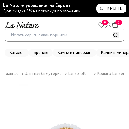
La Nature: украшения из Европы
ОТКРЫТЬ
Доп. скидка 3% на покупку в приложении
0
0
Каталог
Бренды
Камни и минералы
Камни и минер
Главная
Элитная бижутерия
Lanzerotti
Кольцо Lanzerott
▼