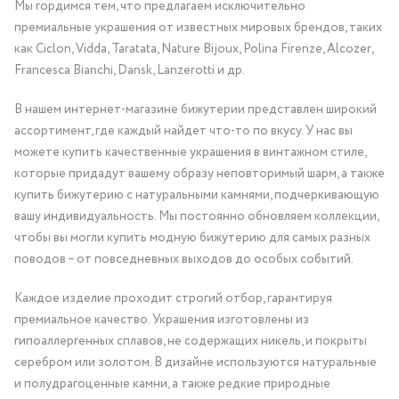
Мы гордимся тем, что предлагаем исключительно
премиальные украшения от известных мировых брендов, таких
как Ciclon, Vidda, Taratata, Nature Bijoux, Polina Firenze, Alcozer,
Francesca Bianchi, Dansk, Lanzerotti и др.
В нашем интернет-магазине бижутерии представлен широкий
ассортимент, где каждый найдет что-то по вкусу. У нас вы
можете купить качественные украшения в винтажном стиле,
которые придадут вашему образу неповторимый шарм, а также
купить бижутерию с натуральными камнями, подчеркивающую
вашу индивидуальность. Мы постоянно обновляем коллекции,
чтобы вы могли купить модную бижутерию для самых разных
поводов – от повседневных выходов до особых событий.
Каждое изделие проходит строгий отбор, гарантируя
премиальное качество. Украшения изготовлены из
гипоаллергенных сплавов, не содержащих никель, и покрыты
серебром или золотом. В дизайне используются натуральные
и полудрагоценные камни, а также редкие природные