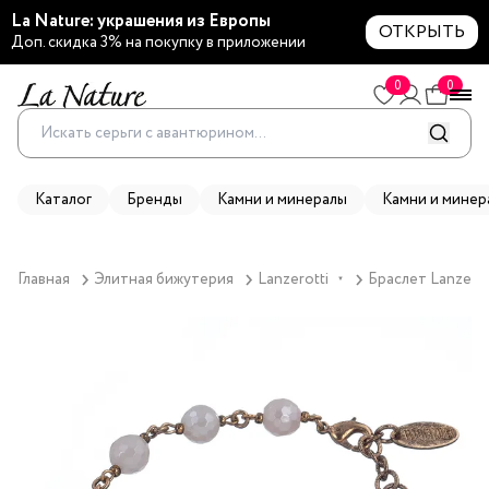
La Nature: украшения из Европы
ОТКРЫТЬ
Доп. скидка 3% на покупку в приложении
0
0
Каталог
Бренды
Камни и минералы
Камни и минер
Главная
Элитная бижутерия
Lanzerotti
Браслет Lanzerot
▼