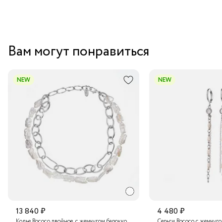
Вам могут понравиться
NEW
NEW
13 840 ₽
4 480 ₽
Колье Rococo двойное, с жемчугом барокко
Серьги Rococo с жемчуг