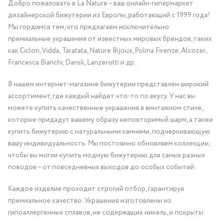
Добро пожаловать в La Nature – ваш онлайн-гипермаркет
дизайнерской бижутерии из Европы, работающий с 1999 года!
Мы гордимся тем, что предлагаем исключительно
премиальные украшения от известных мировых брендов, таких
как Ciclon, Vidda, Taratata, Nature Bijoux, Polina Firenze, Alcozer,
Francesca Bianchi, Dansk, Lanzerotti и др.
В нашем интернет-магазине бижутерии представлен широкий
ассортимент, где каждый найдет что-то по вкусу. У нас вы
можете купить качественные украшения в винтажном стиле,
которые придадут вашему образу неповторимый шарм, а также
купить бижутерию с натуральными камнями, подчеркивающую
вашу индивидуальность. Мы постоянно обновляем коллекции,
чтобы вы могли купить модную бижутерию для самых разных
поводов – от повседневных выходов до особых событий.
Каждое изделие проходит строгий отбор, гарантируя
премиальное качество. Украшения изготовлены из
гипоаллергенных сплавов, не содержащих никель, и покрыты