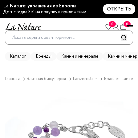
La Nature: украшения из Европы
ОТКРЫТЬ
Доп. скидка 3% на покупку в приложении
0
0
Каталог
Бренды
Камни и минералы
Камни и минер
Главная
Элитная бижутерия
Lanzerotti
Браслет Lanzero
▼