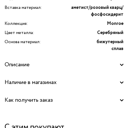
Вставка материал:
аметист/розовый кварц/
фосфосидерит
Коллекция:
Monroe
Цвет металла:
Серебряный
Основа материал:
бижутерный
сплав
Описание
Браслет Monroe выполнен в два ряда из круглых бусин из
Наличие в магазинах
аметиста, розового кварца и фосфосидерита. Изящный
аксессуар в нежных оттенках цветущей сирени.
Бутик "La Nature" в ТРК "Щука", Москва
Как получить заказ
Забрать бесплатно в бутике
С этим покупают