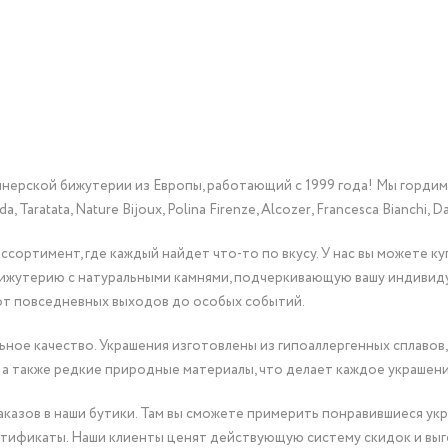
йнерской бижутерии из Европы, работающий с 1999 года! Мы горди
Taratata, Nature Bijoux, Polina Firenze, Alcozer, Francesca Bianchi, Da
сортимент, где каждый найдет что-то по вкусу. У нас вы можете к
бижутерию с натуральными камнями, подчеркивающую вашу индивид
от повседневных выходов до особых событий.
ное качество. Украшения изготовлены из гипоаллергенных сплавов,
 а также редкие природные материалы, что делает каждое украшен
казов в наши бутики. Там вы сможете примерить понравившиеся укр
тификаты. Наши клиенты ценят действующую систему скидок и выг