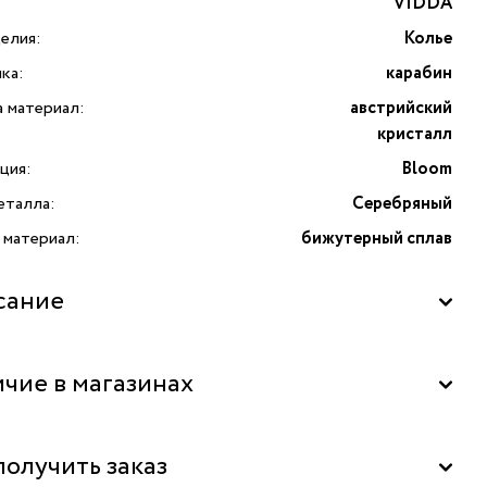
VIDDA
елия:
Колье
ка:
карабин
а материал:
австрийский
кристалл
ция:
Bloom
еталла:
Серебряный
 материал:
бижутерный сплав
сание
Bloom из серебристого бижутерного сплава. Тройная цепь
чие в магазинах
ением «змейка» дополнена двумя подвесками из
ских кристаллов в форме капель глубокого синего цвета.
ческое украшение безупречно дополнит любой образ.
"La Nature" в Центральном Детском Магазине, Москва
получить заказ