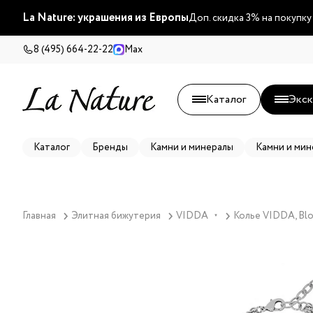
La Nature: украшения из Европы
Доп. скидка 3% на покупку
8 (495) 664-22-22
Max
Каталог
Экск
Каталог
Бренды
Камни и минералы
Камни и мин
Главная
Элитная бижутерия
VIDDA
Колье VIDDA, Blo
▼