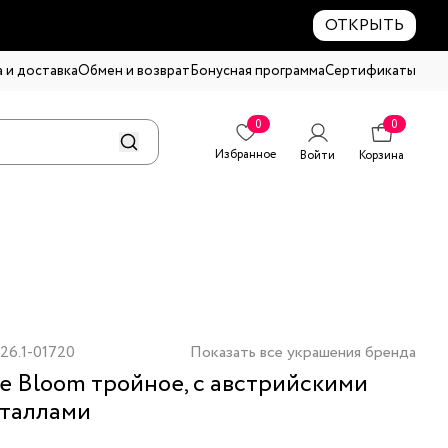
ОТКРЫТЬ
 и доставка
Обмен и возврат
Бонусная программа
Сертификаты
0
0
Избранное
Войти
Корзина
26.1-01720
Показать все украшения бренда
е Bloom тройное, с австрийскими
таллами