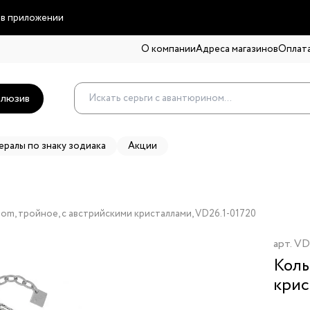
 в приложении
О компании
Адреса магазинов
Оплата
люзив
ералы по знаку зодиака
Акции
om, тройное, с австрийскими кристаллами, VD26.1-01720
арт.
VD
Коль
крис