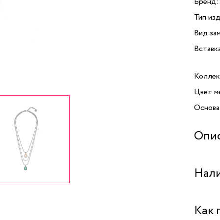
Бренд:
Тип изд
Вид зам
Вставк
Коллек
Цвет м
Основа
Опи
Колье 
Нали
с плет
австрий
Класси
Бутик 
Как 