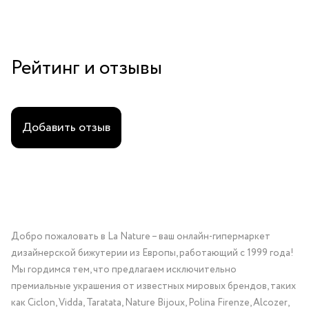
Рейтинг и отзывы
Добавить отзыв
Добро пожаловать в La Nature – ваш онлайн-гипермаркет
дизайнерской бижутерии из Европы, работающий с 1999 года!
Мы гордимся тем, что предлагаем исключительно
премиальные украшения от известных мировых брендов, таких
как Ciclon, Vidda, Taratata, Nature Bijoux, Polina Firenze, Alcozer,