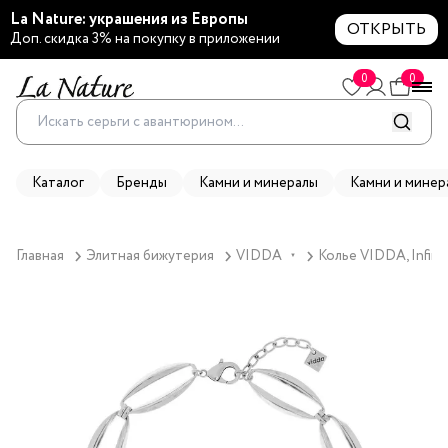
La Nature: украшения из Европы
ОТКРЫТЬ
Доп. скидка 3% на покупку в приложении
0
0
Каталог
Бренды
Камни и минералы
Камни и минер
Главная
Элитная бижутерия
VIDDA
Колье VIDDA, Infini
▼