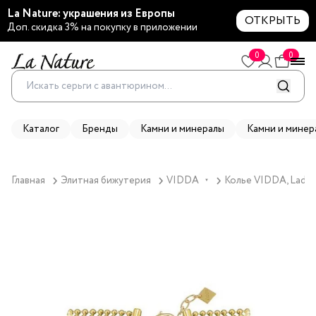
La Nature: украшения из Европы
ОТКРЫТЬ
Доп. скидка 3% на покупку в приложении
0
0
Каталог
Бренды
Камни и минералы
Камни и минер
Главная
Элитная бижутерия
VIDDA
Колье VIDDA, Lady,
▼