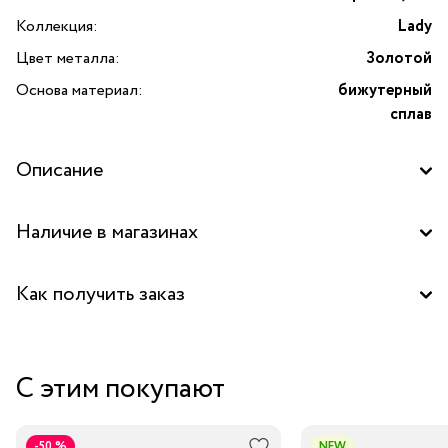
Коллекция:
Lady
Цвет металла:
Золотой
Основа материал:
бижутерный
сплав
Описание
Наличие в магазинах
Бутик "La Nature" в ТРК "FORT", Москва
Как получить заказ
Бутик "La Nature" в ТЦ "Сокольники", Москва
Забрать бесплатно в бутике
С этим покупают
Курьером за 1-2 дня
В пункт выдачи заказов Boxberry
-50 %
NEW