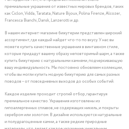
премиальные украшения от известных мировых брендов, таких
как Ciclon, Vidda, Taratata, Nature Bijoux, Polina Firenze, Alcozer,
Francesca Bianchi, Dansk, Lanzerotti и др.
В нашем интернет-магазине бижутерии представлен широкий
ассортимент, где каждый найдет что-то по вкусу. У нас вы
можете купить качественные украшения в винтажном стиле,
которые придадут вашему образу неповторимый шарм, а также
купить бижутерию с натуральными камнями, подчеркивающую
вашу индивидуальность. Мы постоянно обновляем коллекции,
чтобы вы могли купить модную бижутерию для самых разных
поводов – от повседневных выходов до особых событий.
Каждое изделие проходит строгий отбор, гарантируя
премиальное качество. Украшения изготовлены из
гипоаллергенных сплавов, не содержащих никель, и покрыты
серебром или золотом. В дизайне используются натуральные
и полудрагоценные камни, а также редкие природные
материалы, что делает каждое украшение уникальным