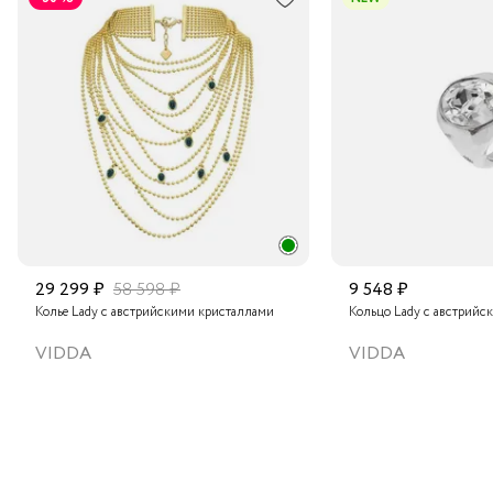
Транспортной компанией по России
Подробнее о сроках доставки
29 299 ₽
58 598 ₽
9 548 ₽
Колье Lady с австрийскими кристаллами
Кольцо Lady с австрийс
VIDDA
VIDDA