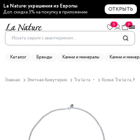
La Nature: украшения из Европы
ОТКРЫТЬ
Доп. скидка 3% на покупку в приложении
0
0
Каталог
Бренды
Камни и минералы
Камни и минер
Главная
Элитная бижутерия
Tra-la-ra
Колье Tra-la-ra, N
▼