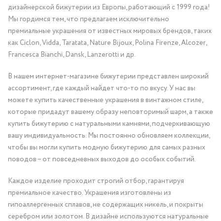
дизайнерской бижутерии из Европы, работающий с 1999 года!
Мы гордимся тем, что предлагаем исключительно
премиальные украшения от известных мировых брендов, таких
как Ciclon, Vidda, Taratata, Nature Bijoux, Polina Firenze, Alcozer,
Francesca Bianchi, Dansk, Lanzerotti и др.
В нашем интернет-магазине бижутерии представлен широкий
ассортимент, где каждый найдет что-то по вкусу. У нас вы
можете купить качественные украшения в винтажном стиле,
которые придадут вашему образу неповторимый шарм, а также
купить бижутерию с натуральными камнями, подчеркивающую
вашу индивидуальность. Мы постоянно обновляем коллекции,
чтобы вы могли купить модную бижутерию для самых разных
поводов – от повседневных выходов до особых событий.
Каждое изделие проходит строгий отбор, гарантируя
премиальное качество. Украшения изготовлены из
гипоаллергенных сплавов, не содержащих никель, и покрыты
серебром или золотом. В дизайне используются натуральные