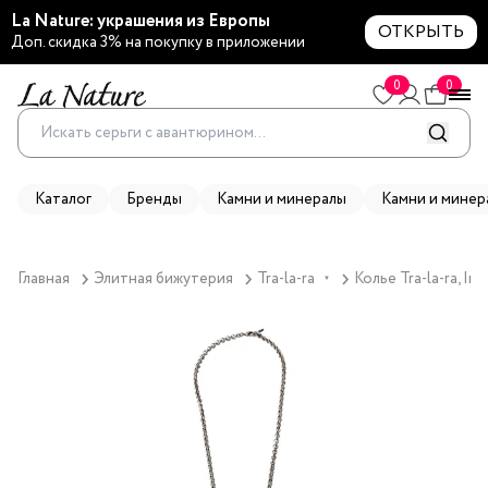
La Nature: украшения из Европы
ОТКРЫТЬ
Доп. скидка 3% на покупку в приложении
0
0
Каталог
Бренды
Камни и минералы
Камни и минер
Главная
Элитная бижутерия
Tra-la-ra
Колье Tra-la-ra, In
▼