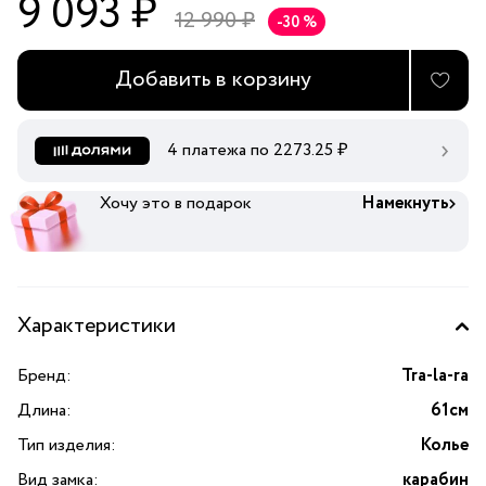
9 093 ₽
12 990 ₽
-30 %
Добавить в корзину
4 платежа по
2273.25
₽
Хочу это в подарок
Намекнуть
Характеристики
Бренд:
Tra-la-ra
Длина:
61см
Тип изделия:
Колье
Вид замка:
карабин