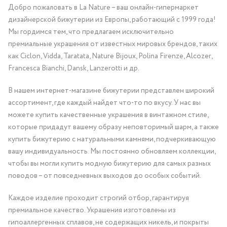
Добро пожаловать в La Nature – ваш онлайн-гипермаркет
дизайнерской бижутерии из Европы, работающий с 1999 года!
Мы гордимся тем, что предлагаем исключительно
премиальные украшения от известных мировых брендов, таких
как Ciclon, Vidda, Taratata, Nature Bijoux, Polina Firenze, Alcozer,
Francesca Bianchi, Dansk, Lanzerotti и др.
В нашем интернет-магазине бижутерии представлен широкий
ассортимент, где каждый найдет что-то по вкусу. У нас вы
можете купить качественные украшения в винтажном стиле,
которые придадут вашему образу неповторимый шарм, а также
купить бижутерию с натуральными камнями, подчеркивающую
вашу индивидуальность. Мы постоянно обновляем коллекции,
чтобы вы могли купить модную бижутерию для самых разных
поводов – от повседневных выходов до особых событий.
Каждое изделие проходит строгий отбор, гарантируя
премиальное качество. Украшения изготовлены из
гипоаллергенных сплавов, не содержащих никель, и покрыты