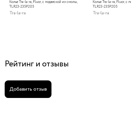
Колье Tra-la-ra, Fluor, с подвеской из смолы,
Колье Tra-la-ra, Fluor, с
TLR23-235P205
TLR23-235P205
Tra-la-ra
Tra-la-ra
Рейтинг и отзывы
Добавить отзыв