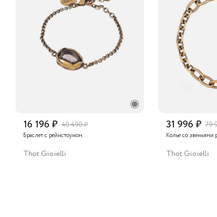
16 196 ₽
31 996 ₽
40 490 ₽
79 
Браслет с рейнстоуном
Колье со звеньями 
Thot Gioielli
Thot Gioielli