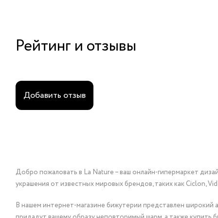
Рейтинг и отзывы
Добавить отзыв
Добро пожаловать в La Nature – ваш онлайн-гипермаркет диза
украшения от известных мировых брендов, таких как Ciclon, Vidda, 
В нашем интернет-магазине бижутерии представлен широкий ас
придадут вашему образу неповторимый шарм, а также купить 