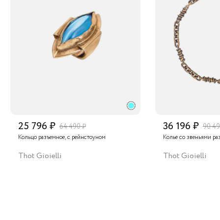
25 796 ₽
36 196 ₽
64 490 ₽
90 49
Кольцо разъемное, с рейнстоуном
Колье со звеньями р
Thot Gioielli
Thot Gioielli