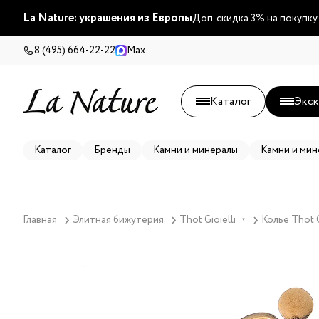
La Nature: украшения из Европы
Доп. скидка 3% на покупку
8 (495) 664-22-22
Max
Каталог
Экск
Каталог
Бренды
Камни и минералы
Камни и мин
Главная
Элитная бижутерия
Thot Gioielli
Колье Thot G
▼