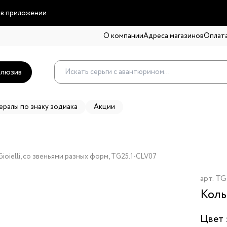
 в приложении
О компании
Адреса магазинов
Оплата
люзив
ералы по знаку зодиака
Акции
ioielli, со звеньями разных форм, TG25.1-CLV07
арт.
TG
Коль
Цвет