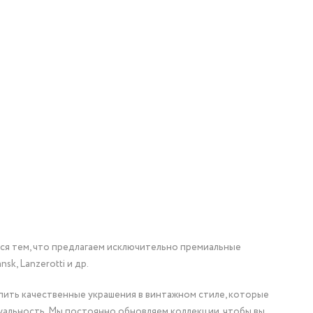
мся тем, что предлагаем исключительно премиальные
nsk, Lanzerotti и др.
упить качественные украшения в винтажном стиле, которые
уальность. Мы постоянно обновляем коллекции, чтобы вы