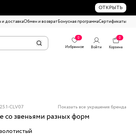
ОТКРЫТЬ
 и доставка
Обмен и возврат
Бонусная программа
Сертификаты
0
0
Избранное
Войти
Корзина
25.1-CLV07
Показать все украшения бренда
е со звеньями разных форм
золотистый