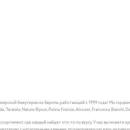
йнерской бижутерии из Европы, работающий с 1999 года! Мы горди
Taratata, Nature Bijoux, Polina Firenze, Alcozer, Francesca Bianchi, Da
сортимент, где каждый найдет что-то по вкусу. У нас вы можете к
бижутерию с натуральными камнями, подчеркивающую вашу индивид