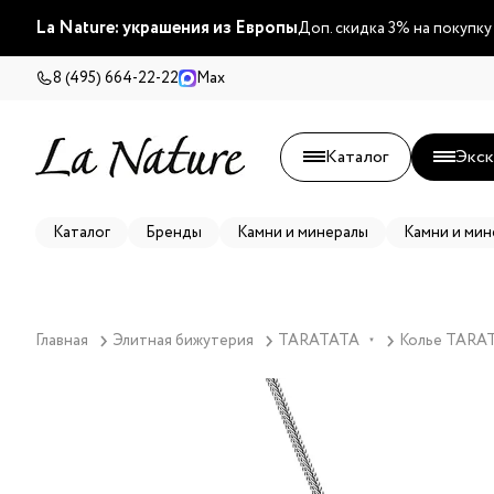
La Nature: украшения из Европы
Доп. скидка 3% на покупку
8 (495) 664-22-22
Max
Каталог
Экск
Каталог
Бренды
Камни и минералы
Камни и мин
Главная
Элитная бижутерия
TARATATA
Колье TARAT
▼