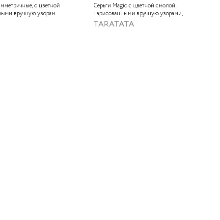
симметричные, с цветной
Серьги Magic с цветной смолой,
ными вручную узорами,
нарисованными вручную узорами,
, стеклянной бусиной,
лабрадоритом и металлизированной
TARATATA
титом и золотой
крааской