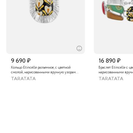
9 690 ₽
16 890 ₽
Кольцо Etincelle разъемное, с цветной
Браслет Etincelle с ц
смолой, нарисованными вручную узорами
нарисованными вручн
и золотой краской
слюдяным порошком 
TARATATA
TARATATA