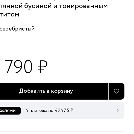
лянной бусиной и тонированным
титом
серебристый
9 790 ₽
Добавить в корзину
4 платежа по
4947.5
₽