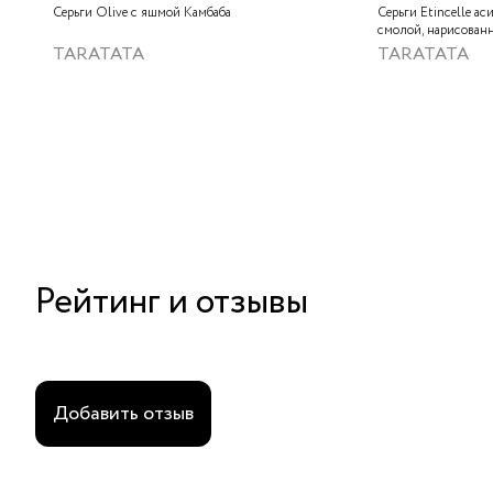
Серьги Olive с яшмой Камбаба
Серьги Etincelle а
смолой, нарисован
слюдяным порошком
TARATATA
TARATATA
тонированным гема
краской
Рейтинг и отзывы
Добавить отзыв