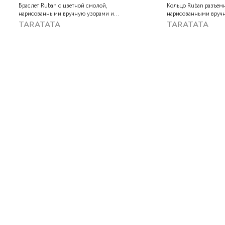
Браслет Ruban с цветной смолой,
Кольцо Ruban разъемн
нарисованными вручную узорами и
нарисованными вруч
золотой краской
золотой краской
TARATATA
TARATATA