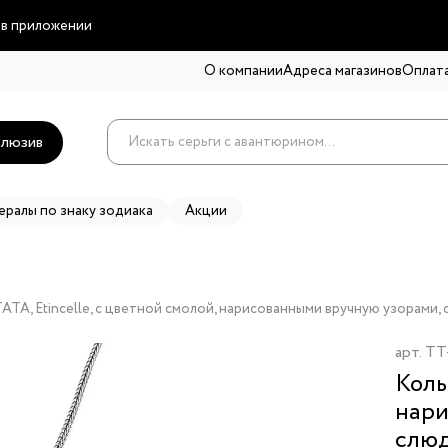
 в приложении
О компании
Адреса магазинов
Оплата
люзив
ералы по знаку зодиака
Акции
ATA, Etincelle, с цветной смолой, нарисованными вручную узорами
арт.
TT
Коль
нари
слюд