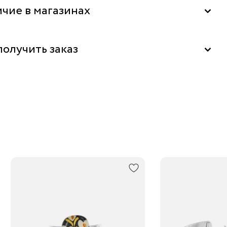
чие в магазинах
"La Nature" в ТЦ "Метрополис", Москва
получить заказ
ь бесплатно в бутике
м за 1-2 дня
 выдачи заказов Boxberry
ортной компанией по России
нее о сроках доставки