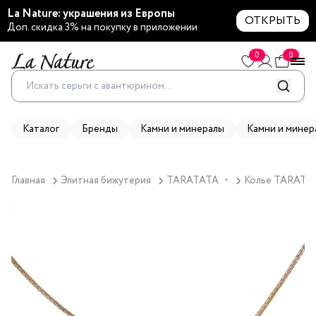
La Nature: украшения из Европы
ОТКРЫТЬ
Доп. скидка 3% на покупку в приложении
0
0
Каталог
Бренды
Камни и минералы
Камни и минер
Главная
Элитная бижутерия
TARATATA
Колье TARATAT
▼