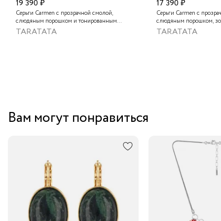
19 390 ₽
17 390 ₽
Серьги Carmen с прозрачной смолой,
Серьги Carmen с прозра
слюдяным порошком и тонированным
слюдяным порошком, з
агатом
песчаником, солнечным 
TARATATA
TARATATA
золотистым гематитом, 
тонированным агатом и
Вам могут понравиться