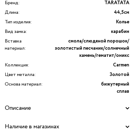
Бренд:
TARATATA
Длина:
44,5см
Тип изделия:
Колье
Вид замка:
карабин
Вставка
смола/слюдяной порошок/
материал:
золотистый песчаник/солнечный
камень/гематит/оникс
Коллекция:
Carmen
Цвет металла:
Золотой
Основа материал:
бижутерный
сплав
Описание
Колье Carmen с прозрачной смолой, слюдяным порошком,
Наличие в магазинах
золотистым песчаником, солнечным камнем, золотистым