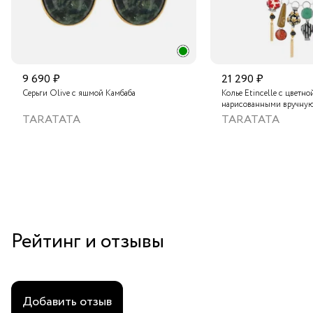
9 690 ₽
21 290 ₽
Серьги Olive с яшмой Камбаба
Колье Etincelle с цветно
нарисованными вручную
слюдяным порошком, зо
TARATATA
TARATATA
стеклянными бусинам и
гематитом
Рейтинг и отзывы
Добавить отзыв