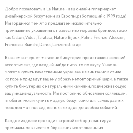
Добро пожаловать в La Nature – ваш онлайн-гипермаркет
дизайнерской бижутерии из Европы, работающий с 1999 года!
Мы гордимся тем, что предлагаем исключительно
премиальные украшения от известных мировых брендов, таких
как Ciclon, Vidda, Taratata, Nature Bijoux, Polina Firenze, Alcozer,
Francesca Bianchi, Dansk, Lanzerotti и др.
В нашем интернет-магазине бижутерии представлен широкий
ассортимент, где каждый найдет что-то по вкусу. У нас вы
можете купить качественные украшения в винтажном стиле,
которые придадут вашему образу неповторимый шарм, а также
купить бижутерию с натуральными камнями, подчеркивающую
вашу индивидуальность. Мы постоянно обновляем коллекции,
чтобы вы могли купить модную бижутерию для самых разных
поводов – от повседневных выходов до особых событий.
Каждое изделие проходит строгий отбор, гарантируя
премиальное качество. Украшения изготовлены из