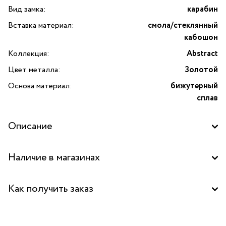
Вид замка:
карабин
Вставка материал:
смола/стеклянный
кабошон
Коллекция:
Abstract
Цвет металла:
Золотой
Основа материал:
бижутерный
сплав
Описание
Презентуем вашему вниманию изысканное колье
Наличие в магазинах
из коллекции «Abstract» от французского бренда
TARATATA. Это уникальное украшение, которое является
Бутик "La Nature" в ТД "Дружба", Москва
настоящим произведением искусства, привнесет в ваш
Как получить заказ
образ оригинальность и шик. Колье выполнено
Бутик "La Nature" в ТЦ "Метрополис", Москва
из высококачественного бижутерного сплава
Забрать бесплатно в бутике
с золотистым цветом металла, который придает ему
Аутлет "La Nature" в ТЦ "Елоховский пассаж", Москва