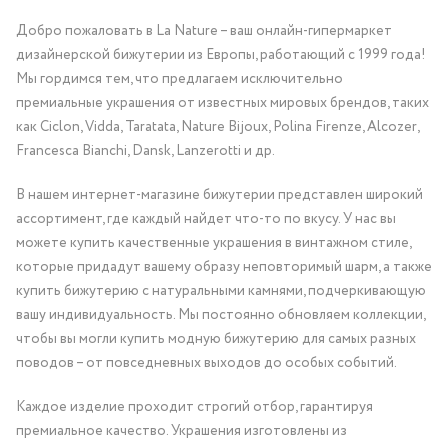
Добро пожаловать в La Nature – ваш онлайн-гипермаркет
дизайнерской бижутерии из Европы, работающий с 1999 года!
Мы гордимся тем, что предлагаем исключительно
премиальные украшения от известных мировых брендов, таких
как Ciclon, Vidda, Taratata, Nature Bijoux, Polina Firenze, Alcozer,
Francesca Bianchi, Dansk, Lanzerotti и др.
В нашем интернет-магазине бижутерии представлен широкий
ассортимент, где каждый найдет что-то по вкусу. У нас вы
можете купить качественные украшения в винтажном стиле,
которые придадут вашему образу неповторимый шарм, а также
купить бижутерию с натуральными камнями, подчеркивающую
вашу индивидуальность. Мы постоянно обновляем коллекции,
чтобы вы могли купить модную бижутерию для самых разных
поводов – от повседневных выходов до особых событий.
Каждое изделие проходит строгий отбор, гарантируя
премиальное качество. Украшения изготовлены из