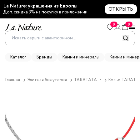
La Nature: украшения из Европы
ОТКРЫТЬ
Доп. скидка 3% на покупку в приложении
0
0
Каталог
Бренды
Камни и минералы
Камни и минер
Главная
Элитная бижутерия
TARATATA
Колье TARATATA
▼