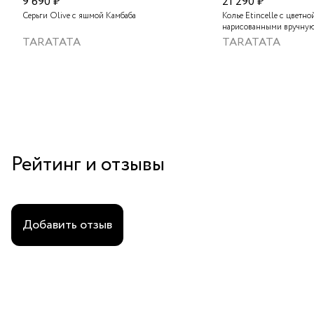
9 690 ₽
21 290 ₽
Серьги Olive с яшмой Камбаба
Колье Etincelle с цветно
нарисованными вручную
слюдяным порошком, зо
TARATATA
TARATATA
стеклянными бусинам и
гематитом
Рейтинг и отзывы
Добавить отзыв