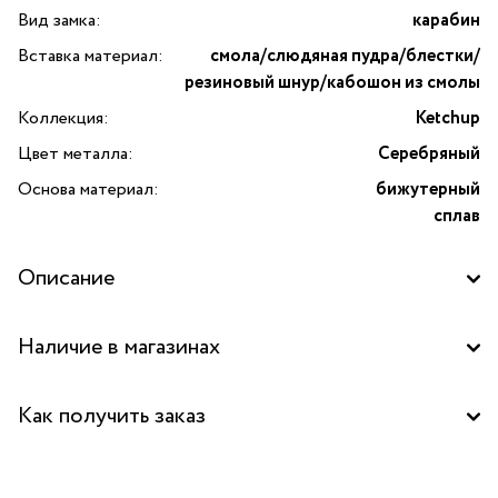
Вид замка:
карабин
Вставка материал:
смола/слюдяная пудра/блестки/
резиновый шнур/кабошон из смолы
Коллекция:
Ketchup
Цвет металла:
Серебряный
Основа материал:
бижутерный
сплав
Описание
Наличие в магазинах
Бутик "La Nature" в ТД "Дружба", Москва
Как получить заказ
Бутик "La Nature" в ТРК "Красный кит", Мытищи
Забрать бесплатно в бутике
Бутик "La Nature" в ТОЦ "Вит", Пушкино