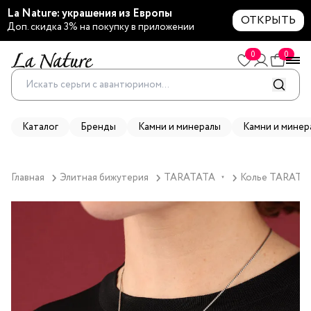
La Nature: украшения из Европы
ОТКРЫТЬ
Доп. скидка 3% на покупку в приложении
0
0
Каталог
Бренды
Камни и минералы
Камни и минер
Главная
Элитная бижутерия
TARATATA
Колье TARATATA
▼