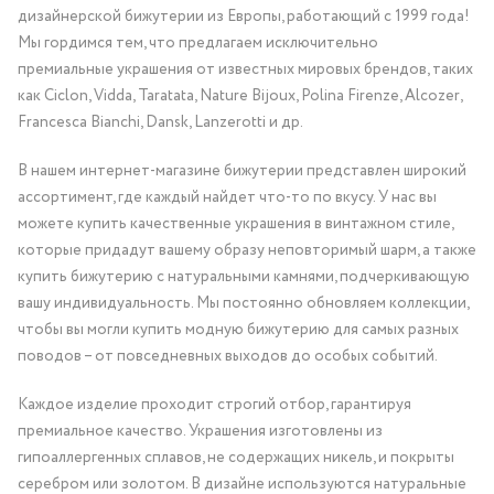
дизайнерской бижутерии из Европы, работающий с 1999 года!
Мы гордимся тем, что предлагаем исключительно
премиальные украшения от известных мировых брендов, таких
как Ciclon, Vidda, Taratata, Nature Bijoux, Polina Firenze, Alcozer,
Francesca Bianchi, Dansk, Lanzerotti и др.
В нашем интернет-магазине бижутерии представлен широкий
ассортимент, где каждый найдет что-то по вкусу. У нас вы
можете купить качественные украшения в винтажном стиле,
которые придадут вашему образу неповторимый шарм, а также
купить бижутерию с натуральными камнями, подчеркивающую
вашу индивидуальность. Мы постоянно обновляем коллекции,
чтобы вы могли купить модную бижутерию для самых разных
поводов – от повседневных выходов до особых событий.
Каждое изделие проходит строгий отбор, гарантируя
премиальное качество. Украшения изготовлены из
гипоаллергенных сплавов, не содержащих никель, и покрыты
серебром или золотом. В дизайне используются натуральные