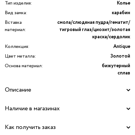
Тип изделия:
Колье
Вид замка:
карабин
Вставка
смола/слюдяная пудра/гематит/
материал:
тигровый глаз/циозит/золотая
краска/сердолик
Коллекция:
Antique
Цвет металла:
Золотой
Основа материал:
бижутерный
сплав
Описание
Колье Antique от французского бренда
Наличие в магазинах
TARATATA подчеркнет ваш уникальный стиль и добавит
нотку элегантности в любой образ. Коллекция, которая
Бутик "La Nature" в ТД "Дружба", Москва
приглашает в путешествия в историю и далекие страны.
Как получить заказ
Это изделие представляет собой гармоничное сочетание