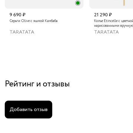
9 690 ₽
21 290 ₽
Серьги Olive с яшмой Камбаба
Колье Etincelle с цветно
нарисованными вручную
слюдяным порошком, зо
TARATATA
TARATATA
стеклянными бусинам и
гематитом
Рейтинг и отзывы
Добавить отзыв