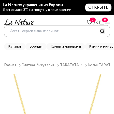
La Nature: украшения из Европы
ОТКРЫТЬ
Доп. скидка 3% на покупку в приложении
0
0
Каталог
Бренды
Камни и минералы
Камни и минер
Главная
Элитная бижутерия
TARATATA
Колье TARATATA
▼