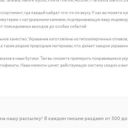
Taratata, Nature Bijoux, Polina Firenze, Alcozer, Francesca Bianchi, Da
сортимент, где каждый найдет что-то по вкусу. У нас вы можете к
бижутерию с натуральными камнями, подчеркивающую вашу индивид
от повседневных выходов до особых событий.
ное качество. Украшения изготовлены из гипоаллергенных сплавов,
 а также редкие природные материалы, что делает каждое украшен
казов в наши бутики. Там вы сможете примерить понравившиеся укр
тификаты. Наши клиенты ценят действующую систему скидок и выг
а нашу рассылку! В каждом письме раздаем от 500 до