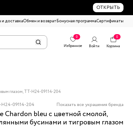
ОТКРЫТЬ
 и доставка
Обмен и возврат
Бонусная программа
Сертификаты
0
0
Избранное
Войти
Корзина
овым глазом, TT-H24-09114-204
-H24-09114-204
Показать все украшения бренда
е Chardon bleu с цветной смолой,
лянными бусинами и тигровым глазом