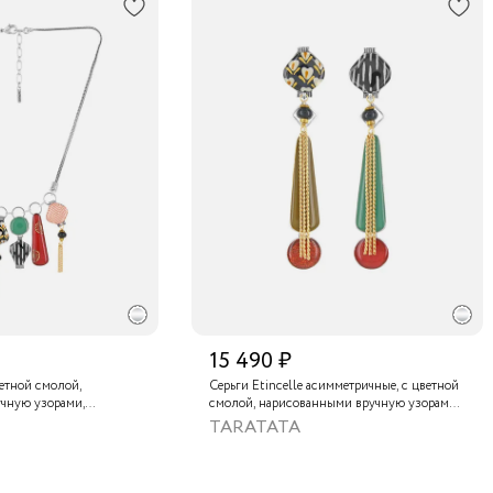
15 490 ₽
ветной смолой,
Серьги Etincelle асимметричные, с цветной
чную узорами,
смолой, нарисованными вручную узорами,
, золотой краской,
слюдяным порошком, стеклянной бусиной,
TARATATA
нам и тонированным
тонированным гематитом и золотой
краской