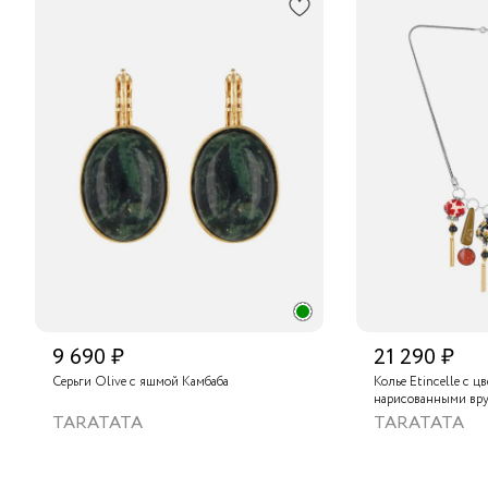
9 690 ₽
21 290 ₽
Серьги Olive с яшмой Камбаба
Колье Etincelle с ц
нарисованными вру
слюдяным порошком
TARATATA
TARATATA
стеклянными буси
гематитом