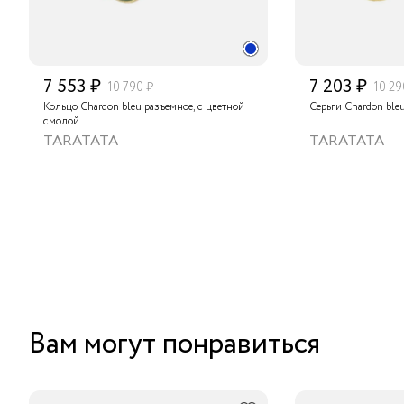
7 553 ₽
7 203 ₽
10 790 ₽
10 29
Кольцо Chardon bleu разъемное, с цветной
Серьги Chardon ble
смолой
TARATATA
TARATATA
Вам могут понравиться