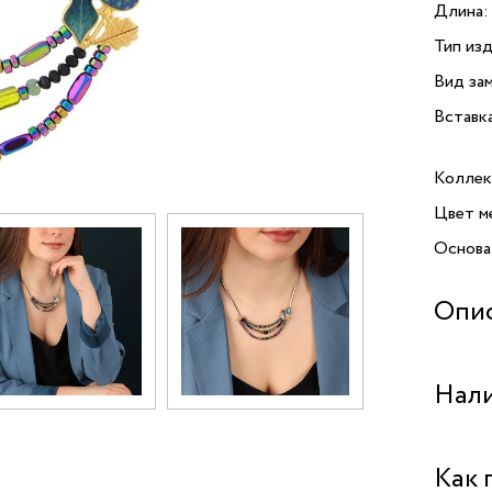
Длина:
Тип изд
Вид зам
Вставк
Коллек
Цвет м
Основа
Опи
Колье 
Нали
TARATA
произв
утончен
Бутик "
Как 
ценит в