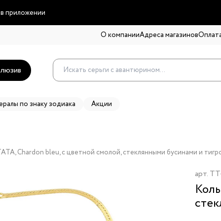
 в приложении
О компании
Адреса магазинов
Оплата
люзив
ералы по знаку зодиака
Акции
TA, Chardon bleu, с цветной смолой, стеклянными бусинами и тигр
арт.
TT
Коль
стек