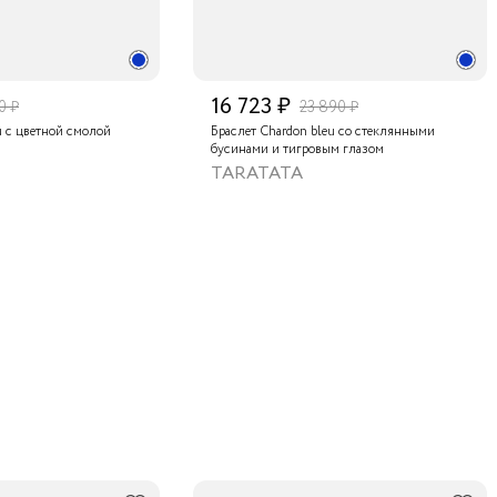
16 723 ₽
0 ₽
23 890 ₽
u с цветной смолой
Браслет Chardon bleu со стеклянными
бусинами и тигровым глазом
TARATATA