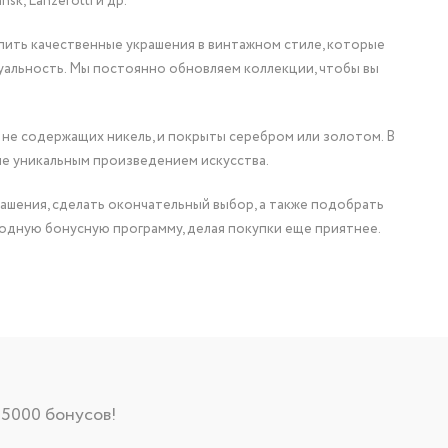
nsk, Lanzerotti и др.
упить качественные украшения в винтажном стиле, которые
уальность. Мы постоянно обновляем коллекции, чтобы вы
 не содержащих никель, и покрыты серебром или золотом. В
ие уникальным произведением искусства.
ашения, сделать окончательный выбор, а также подобрать
одную бонусную программу, делая покупки еще приятнее.
 5000 бонусов!