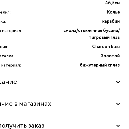
46,5см
елия:
Колье
ка:
карабин
а материал:
смола/стеклянная бусина/
тигровый глаз
ция:
Chardon bleu
еталла:
Золотой
 материал:
бижутерный сплав
сание
из коллекции Chardon bleu от французского бренда
чие в магазинах
TA — это не просто украшение, а настоящее
едение искусства, которое способно придать образу
ность и завершенность. Это колье создано для тех, кто
La Nature" в ТД "Дружба", Москва
получить заказ
 бижутерии не только красоту, но и оригинальность.