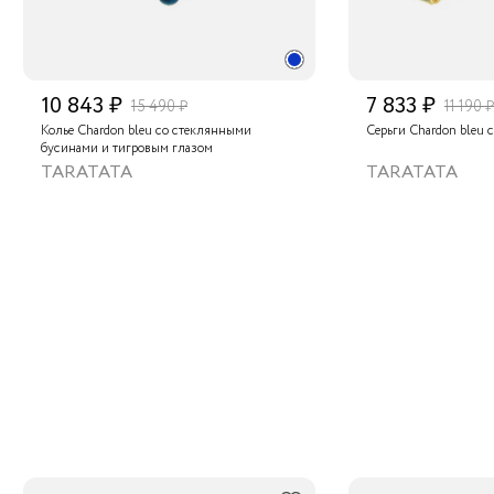
10 843 ₽
7 833 ₽
15 490 ₽
11 190 ₽
Колье Chardon bleu со стеклянными
Серьги Chardon bleu 
бусинами и тигровым глазом
TARATATA
TARATATA