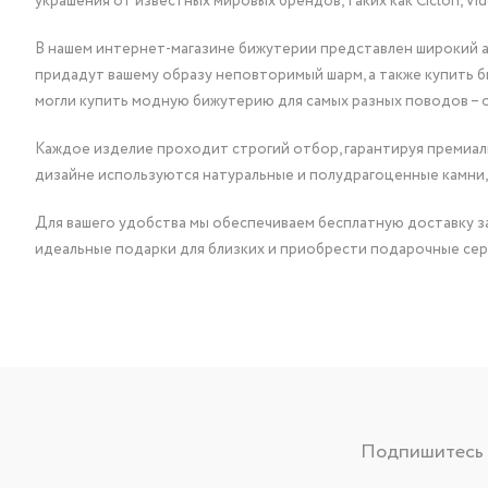
украшения от известных мировых брендов, таких как Ciclon, Vidda, 
В нашем интернет-магазине бижутерии представлен широкий ас
придадут вашему образу неповторимый шарм, а также купить 
могли купить модную бижутерию для самых разных поводов – 
Каждое изделие проходит строгий отбор, гарантируя премиаль
дизайне используются натуральные и полудрагоценные камни,
Для вашего удобства мы обеспечиваем бесплатную доставку за
идеальные подарки для близких и приобрести подарочные сер
Подпишитесь н