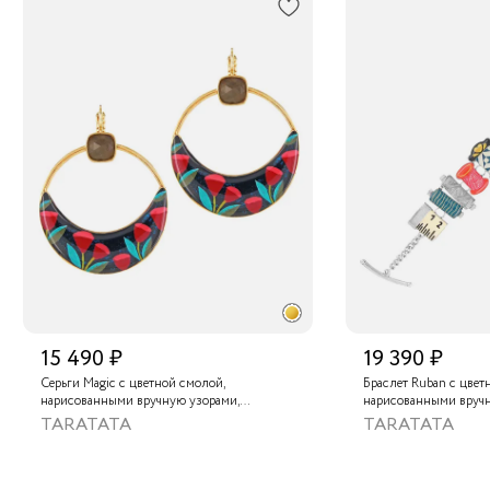
15 490 ₽
19 390 ₽
Серьги Magic с цветной смолой,
Браслет Ruban с цвет
нарисованными вручную узорами,
нарисованными вруч
лабрадоритом и металлизированной
золотой краской
TARATATA
TARATATA
крааской