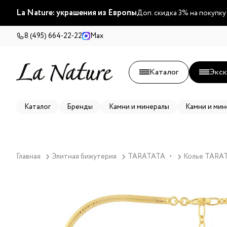
La Nature: украшения из Европы
Доп. скидка 3% на покупку
8 (495) 664-22-22
Max
Каталог
Экск
Каталог
Бренды
Камни и минералы
Камни и мин
Главная
Элитная бижутерия
TARATATA
Колье TARATA
▼