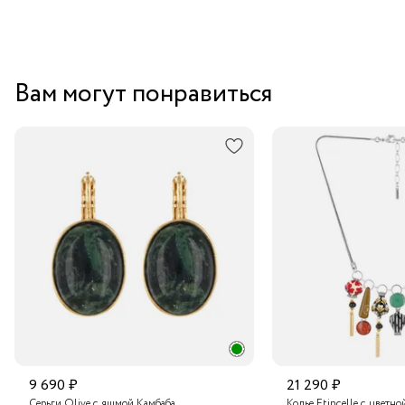
Вам могут понравиться
9 690 ₽
21 290 ₽
Серьги Olive с яшмой Камбаба
Колье Etincelle с цветно