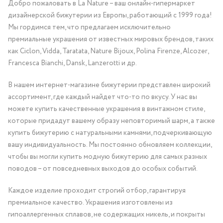
Добро пожаловать в La Nature – ваш онлайн-гипермаркет
дизайнерской бижутерии из Европы, работающий с 1999 года!
Мы гордимся тем, что предлагаем исключительно
премиальные украшения от известных мировых брендов, таких
как Ciclon, Vidda, Taratata, Nature Bijoux, Polina Firenze, Alcozer,
Francesca Bianchi, Dansk, Lanzerotti и др.
В нашем интернет-магазине бижутерии представлен широкий
ассортимент, где каждый найдет что-то по вкусу. У нас вы
можете купить качественные украшения в винтажном стиле,
которые придадут вашему образу неповторимый шарм, а также
купить бижутерию с натуральными камнями, подчеркивающую
вашу индивидуальность. Мы постоянно обновляем коллекции,
чтобы вы могли купить модную бижутерию для самых разных
поводов – от повседневных выходов до особых событий.
Каждое изделие проходит строгий отбор, гарантируя
премиальное качество. Украшения изготовлены из
гипоаллергенных сплавов, не содержащих никель, и покрыты