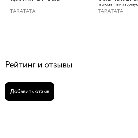
нарисованными вручную
слюдяным порошком, зо
TARATATA
TARATATA
стеклянными бусинам и
гематитом
Рейтинг и отзывы
Добавить отзыв