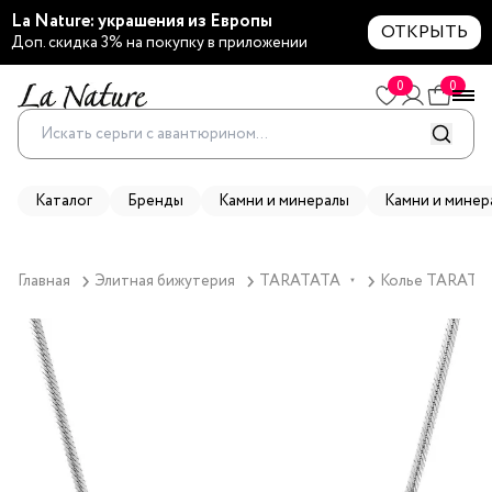
La Nature: украшения из Европы
ОТКРЫТЬ
Доп. скидка 3% на покупку в приложении
0
0
Каталог
Бренды
Камни и минералы
Камни и минер
Главная
Элитная бижутерия
TARATATA
Колье TARATATA
▼