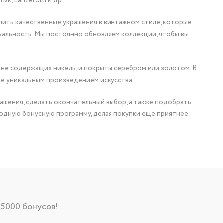
nsk, Lanzerotti и др.
упить качественные украшения в винтажном стиле, которые
уальность. Мы постоянно обновляем коллекции, чтобы вы
 не содержащих никель, и покрыты серебром или золотом. В
ие уникальным произведением искусства.
ашения, сделать окончательный выбор, а также подобрать
одную бонусную программу, делая покупки еще приятнее.
 5000 бонусов!