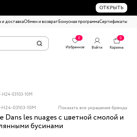
ОТКРЫТЬ
 и доставка
Обмен и возврат
Бонусная программа
Сертификаты
0
0
Избранное
Войти
Корзина
T-H24-03103-10M
-H24-03103-10M
Показать все украшения бренда
е Dans les nuages с цветной смолой и
лянными бусинами