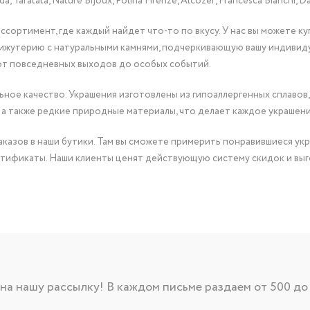
Taratata, Nature Bijoux, Polina Firenze, Alcozer, Francesca Bianchi, Da
сортимент, где каждый найдет что-то по вкусу. У нас вы можете к
бижутерию с натуральными камнями, подчеркивающую вашу индивид
от повседневных выходов до особых событий.
ное качество. Украшения изготовлены из гипоаллергенных сплавов,
 а также редкие природные материалы, что делает каждое украшен
казов в наши бутики. Там вы сможете примерить понравившиеся укр
тификаты. Наши клиенты ценят действующую систему скидок и выг
а нашу рассылку! В каждом письме раздаем от 500 до