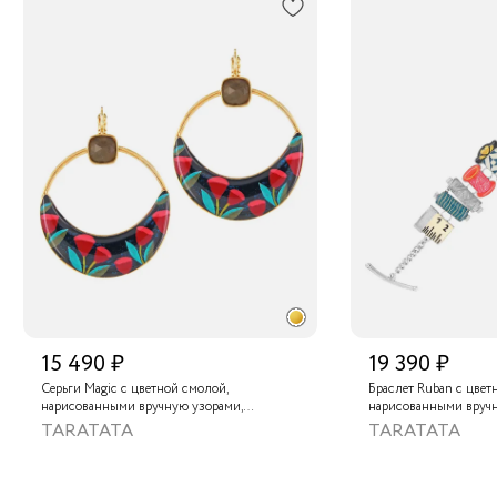
15 490 ₽
19 390 ₽
Серьги Magic с цветной смолой,
Браслет Ruban с цвет
нарисованными вручную узорами,
нарисованными вруч
лабрадоритом и металлизированной
золотой краской
TARATATA
TARATATA
крааской