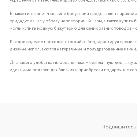
украшения от известных мировых брендов, таких как Ciclon, Vidda, 
В нашем интернет-магазине бижутерии представлен широкий ас
придадут вашему образу неповторимый шарм, а также купить 
могли купить модную бижутерию для самых разных поводов – 
Каждое изделие проходит строгий отбор, гарантируя премиаль
дизайне используются натуральные и полудрагоценные камни,
Для вашего удобства мы обеспечиваем бесплатную доставку за
идеальные подарки для близких и приобрести подарочные сер
Подпишитесь н