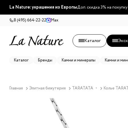
La Nature: украшения из Европы
Доп. скидка 3% на покупку
8 (495) 664-22-22
Max
Каталог
Экск
Каталог
Бренды
Камни и минералы
Камни и мин
Главная
Элитная бижутерия
TARATATA
Колье TARATA
▼