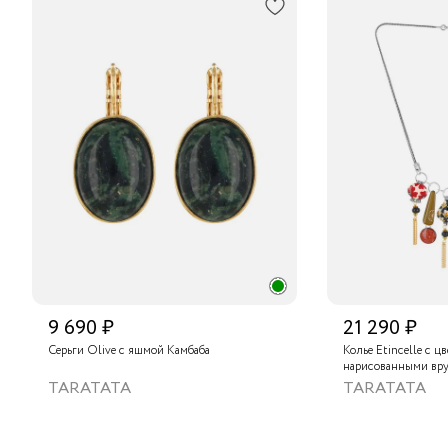
9 690 ₽
21 290 ₽
Серьги Olive с яшмой Камбаба
Колье Etincelle с ц
нарисованными вру
слюдяным порошком
TARATATA
TARATATA
стеклянными буси
гематитом