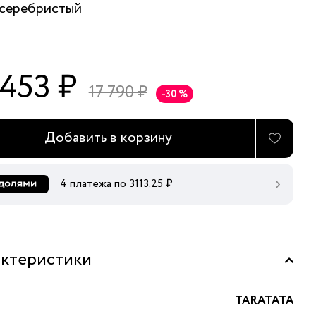
серебристый
 453 ₽
17 790 ₽
-30 %
Добавить в корзину
4 платежа по
3113.25
₽
ктеристики
TARATATA