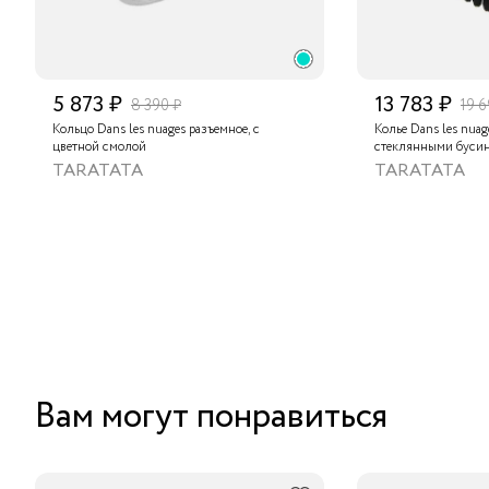
5 873 ₽
13 783 ₽
8 390 ₽
19 6
Кольцо Dans les nuages разъемное, с
Колье Dans les nua
цветной смолой
стеклянными буси
TARATATA
TARATATA
Вам могут понравиться