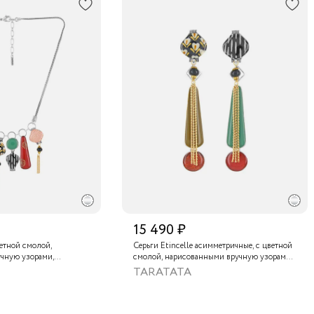
15 490 ₽
ветной смолой,
Серьги Etincelle асимметричные, с цветной
чную узорами,
смолой, нарисованными вручную узорами,
, золотой краской,
слюдяным порошком, стеклянной бусиной,
TARATATA
нам и тонированным
тонированным гематитом и золотой
краской