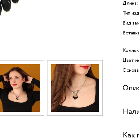
Длина:
Тип изд
Вид зам
Вставк
Коллек
Цвет м
Основа
Опи
Открой
Нали
les nu
украше
шею и 
Бутик "
Как 
составл