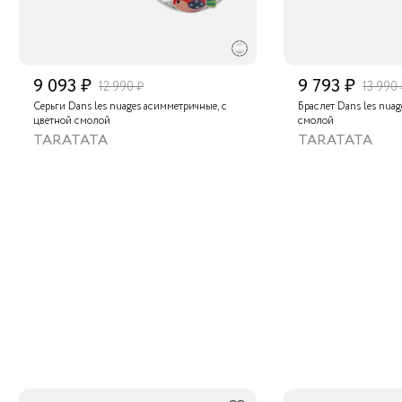
9 093 ₽
9 793 ₽
12 990 ₽
13 990 
Серьги Dans les nuages асимметричные, с
Браслет Dans les nuag
цветной смолой
смолой
TARATATA
TARATATA