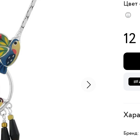
Цвет
12
Хара
Бренд: