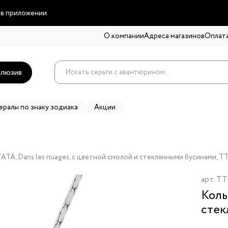
 в приложении
О компании
Адреса магазинов
Оплата
люзив
ералы по знаку зодиака
Акции
TA, Dans les nuages, с цветной смолой и стеклянными бусинами, T
арт.
TT
Коль
стек