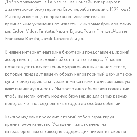
Добро пожаловать в La Nature – ваш онлайн-гипермаркет
дизайнерской бижутерии из Европы, работающий с 1999 года!
Мы гордимся тем, что предлагаем исключительно
премиальные украшения от известных мировых брендов, таких
как Ciclon, Vidda, Taratata, Nature Bijoux, Polina Firenze, Alcozer,
Francesca Bianchi, Dansk, Lanzerotti и др.
В нашем интернет-магазине бижутерии представлен широкий
ассортимент, где каждый найдет что-то по вкусу. У нас вы
можете купить качественные украшения в винтажном стиле,
которые придадут вашему образу неповторимый шарм, а также
купить бижутерию с натуральными камнями, подчеркивающую
вашу индивидуальность. Мы постоянно обновляем коллекции,
чтобы вы могли купить модную бижутерию для самых разных
поводов – от повседневных выходов до особых событий.
Каждое изделие проходит строгий отбор, гарантируя
премиальное качество. Украшения изготовлены из
гипоаллергенных сплавов, не содержащих никель, и покрыты