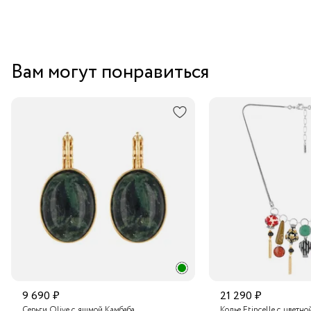
Вам могут понравиться
9 690 ₽
21 290 ₽
Серьги Olive с яшмой Камбаба
Колье Etincelle с цветно