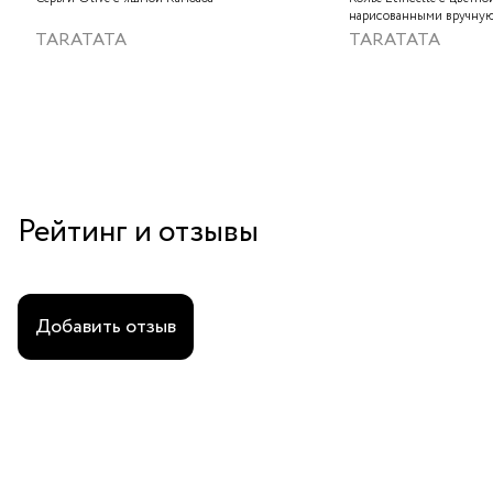
нарисованными вручную
слюдяным порошком, зо
TARATATA
TARATATA
стеклянными бусинам и
гематитом
Рейтинг и отзывы
Добавить отзыв