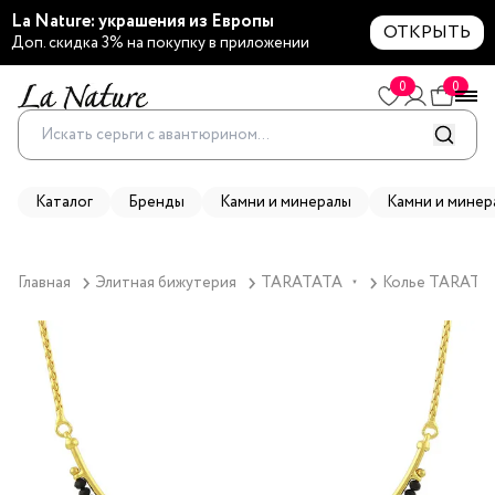
La Nature: украшения из Европы
ОТКРЫТЬ
Доп. скидка 3% на покупку в приложении
0
0
Каталог
Бренды
Камни и минералы
Камни и минер
Главная
Элитная бижутерия
TARATATA
Колье TARATATA
▼