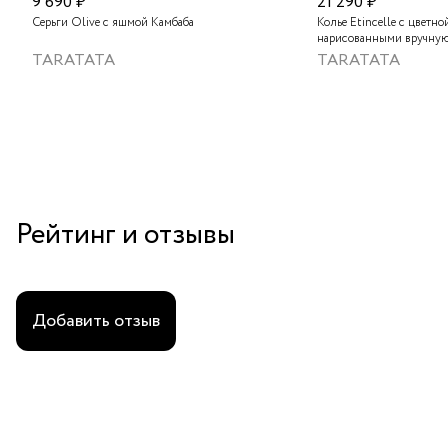
9 690 ₽
21 290 ₽
Серьги Olive с яшмой Камбаба
Колье Etincelle с цветно
нарисованными вручную
слюдяным порошком, зо
TARATATA
TARATATA
стеклянными бусинам и
гематитом
Рейтинг и отзывы
Добавить отзыв