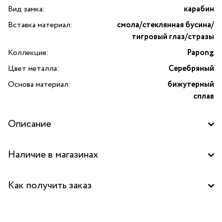
Вид замка:
карабин
Вставка материал:
смола/стеклянная бусина/
тигровый глаз/стразы
Коллекция:
Papong
Цвет металла:
Серебряный
Основа материал:
бижутерный
сплав
Описание
Откройте для себя мир утонченной элегантности с колье
Наличие в магазинах
Papong, украшенным цветной смолой и восхитительной
палитрой декоративных элементов. Это изысканное
Бутик "La Nature" в ТД "Дружба", Москва
украшение представляет собой гармоничное сочетание
Как получить заказ
стеклянных бусин, искрящихся страз и эксклюзивной
Бутик "La Nature" в Центральном Детском Магазине,
окрашенной бусины тигрового глаза, что делает его
Москва
Забрать бесплатно в бутике
не просто аксессуаром, а настоящим произведением