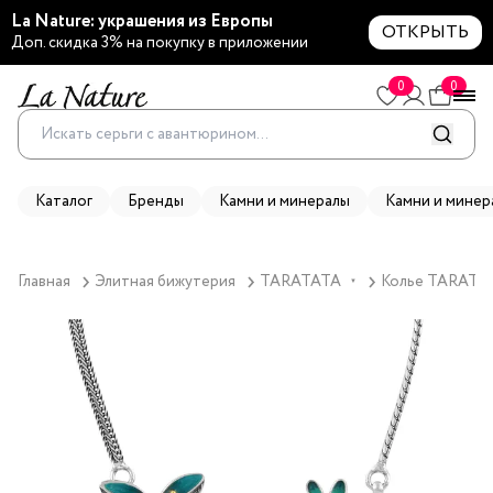
La Nature: украшения из Европы
ОТКРЫТЬ
Доп. скидка 3% на покупку в приложении
0
0
Каталог
Бренды
Камни и минералы
Камни и минер
Главная
Элитная бижутерия
TARATATA
Колье TARATATA
▼