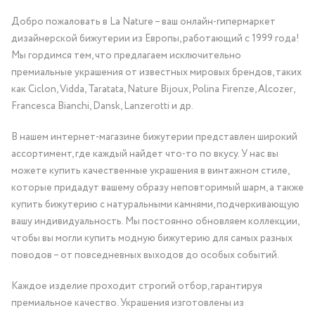
Добро пожаловать в La Nature – ваш онлайн-гипермаркет
дизайнерской бижутерии из Европы, работающий с 1999 года!
Мы гордимся тем, что предлагаем исключительно
премиальные украшения от известных мировых брендов, таких
как Ciclon, Vidda, Taratata, Nature Bijoux, Polina Firenze, Alcozer,
Francesca Bianchi, Dansk, Lanzerotti и др.
В нашем интернет-магазине бижутерии представлен широкий
ассортимент, где каждый найдет что-то по вкусу. У нас вы
можете купить качественные украшения в винтажном стиле,
которые придадут вашему образу неповторимый шарм, а также
купить бижутерию с натуральными камнями, подчеркивающую
вашу индивидуальность. Мы постоянно обновляем коллекции,
чтобы вы могли купить модную бижутерию для самых разных
поводов – от повседневных выходов до особых событий.
Каждое изделие проходит строгий отбор, гарантируя
премиальное качество. Украшения изготовлены из