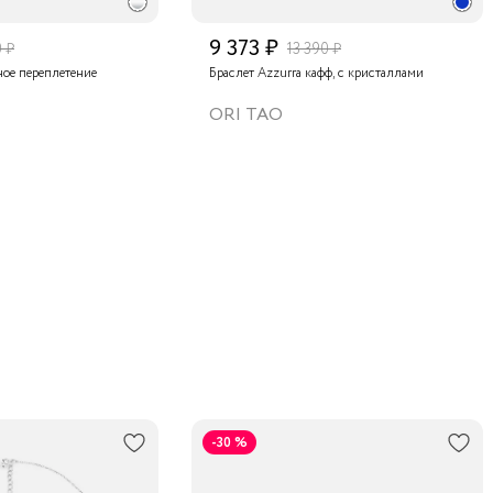
9 373 ₽
 ₽
13 390 ₽
ное переплетение
Браслет Azzurra кафф, с кристаллами
ORI TAO
-30 %