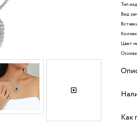
Тип изд
Вид зам
Вставк
Коллек
Цвет м
Основа
Опи
Колье 
Нали
и роск
образу
меропри
Бутик 
Как 
вашему
из выс
Бутик "
не толь