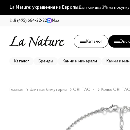
La Nature: украшения из Европы
Доп. скидка 3% на покупку
8 (495) 664-22-22
Max
Каталог
Экск
Каталог
Бренды
Камни и минералы
Камни и мин
Главная
Элитная бижутерия
ORI TAO
Колье ORI TAO,
▼