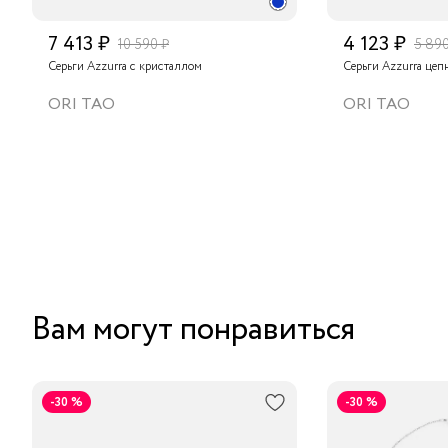
7 413 ₽
4 123 ₽
10 590 ₽
5 890
Серьги Azzurra с кристаллом
Серьги Azzurra цеп
ORI TAO
ORI TAO
Вам могут понравиться
-30 %
-30 %