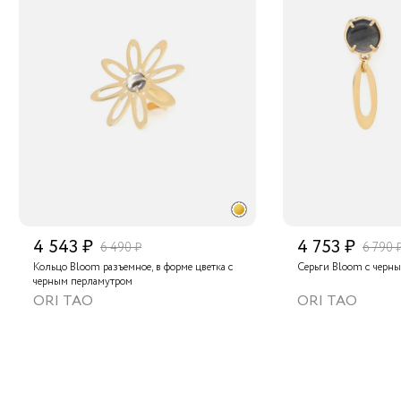
4 543 ₽
4 753 ₽
6 490 ₽
6 790 
Кольцо Bloom разъемное, в форме цветка с
Серьги Bloom с черн
черным перламутром
ORI TAO
ORI TAO