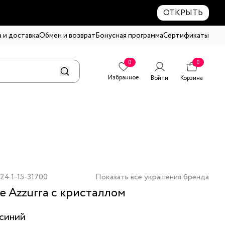
ОТКРЫТЬ
 и доставка
Обмен и возврат
Бонусная программа
Сертификаты
0
0
Избранное
Войти
Корзина
24.1-15-31700
Показать все украшения бренда
е Azzurra с кристаллом
синий