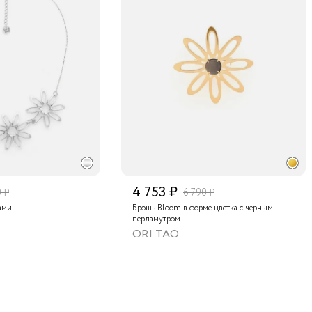
4 753 ₽
0 ₽
6 790 ₽
ами
Брошь Bloom в форме цветка с черным
перламутром
ORI TAO