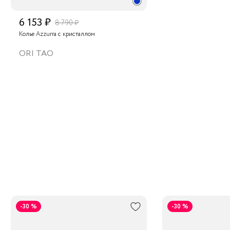
6 153 ₽
8 790 ₽
Колье Azzurra с кристаллом
ORI TAO
-30 %
-30 %