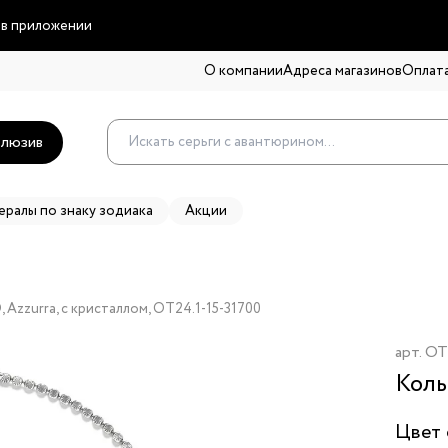
 в приложении
О компании
Адреса магазинов
Оплата
люзив
ералы по знаку зодиака
Акции
 Azzurra, с кристаллом, OT24.1-15-31700
арт.
OT
Коль
Цвет