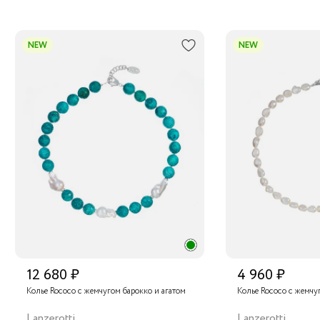
NEW
NEW
12 680 ₽
4 960 ₽
Колье Rococo с жемчугом барокко и агатом
Колье Rococo с жемчу
Lanzerotti
Lanzerotti