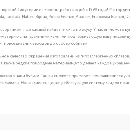
йнерской бижутерии из Европы, работающий с 1999 года! Мы горди
Taratata, Nature Bijoux, Polina Firenze, Alcozer, Francesca Bianchi, Da
сортимент, где каждый найдет что-то по вкусу. У нас вы можете к
бижутерию с натуральными камнями, подчеркивающую вашу индивид
от повседневных выходов до особых событий.
ное качество. Украшения изготовлены из гипоаллергенных сплавов,
 а также редкие природные материалы, что делает каждое украшен
казов в наши бутики. Там вы сможете примерить понравившиеся укр
тификаты. Наши клиенты ценят действующую систему скидок и выг