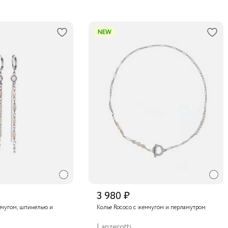
NEW
3 980 ₽
мчугом, шпинелью и
Колье Rococo с жемчугом и перламутром
Lanzerotti