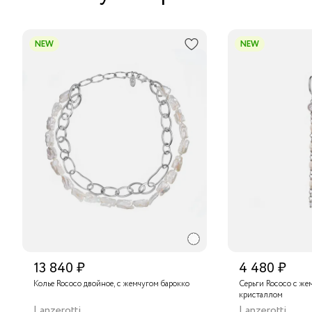
NEW
NEW
13 840 ₽
4 480 ₽
Колье Rococo двойное, с жемчугом барокко
Серьги Rococo с же
кристаллом
Lanzerotti
Lanzerotti