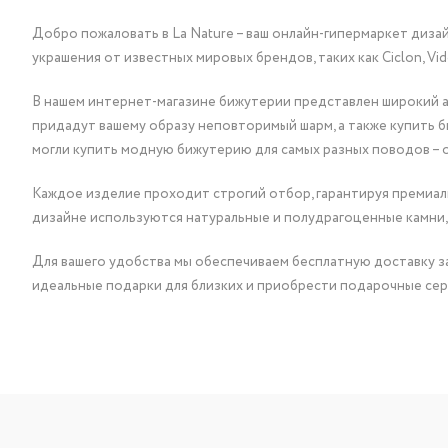
Добро пожаловать в La Nature – ваш онлайн-гипермаркет диза
украшения от известных мировых брендов, таких как Ciclon, Vidda, 
В нашем интернет-магазине бижутерии представлен широкий ас
придадут вашему образу неповторимый шарм, а также купить 
могли купить модную бижутерию для самых разных поводов – 
Каждое изделие проходит строгий отбор, гарантируя премиаль
дизайне используются натуральные и полудрагоценные камни,
Для вашего удобства мы обеспечиваем бесплатную доставку за
идеальные подарки для близких и приобрести подарочные сер