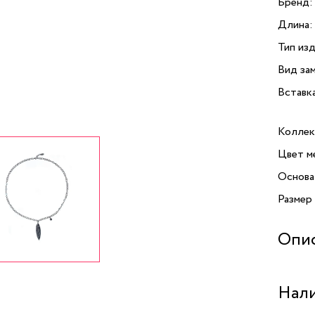
Бренд:
Длина:
Тип изд
Вид зам
Вставк
Коллек
Цвет м
Основа
Размер
Опи
Открой
Нали
бренда
и совре