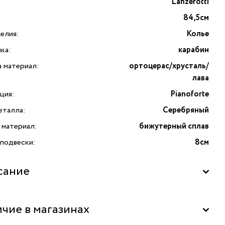
Lanzerotti
84,5см
елия:
Колье
ка:
карабин
а материал:
ортоцерас/хрусталь/
лава
ция:
Pianoforte
еталла:
Серебряный
 материал:
бижутерный сплав
 подвески:
8см
сание
те для себя изысканное колье Pianoforte от итальянского
чие в магазинах
 Lanzerotti — воплощение гармонии природы
менного дизайна. Колье выполнено