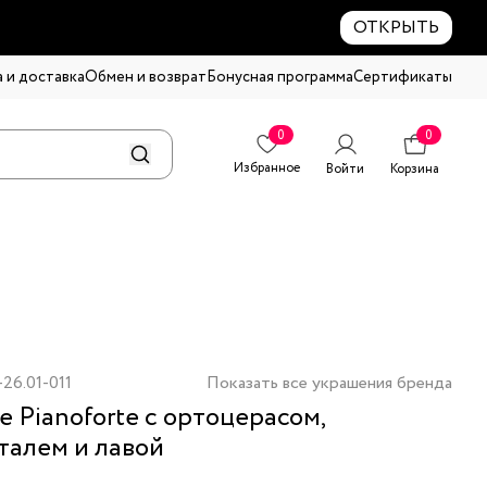
ОТКРЫТЬ
 и доставка
Обмен и возврат
Бонусная программа
Сертификаты
0
0
Избранное
Войти
Корзина
26.01-011
Показать все украшения бренда
е Pianoforte с ортоцерасом,
талем и лавой