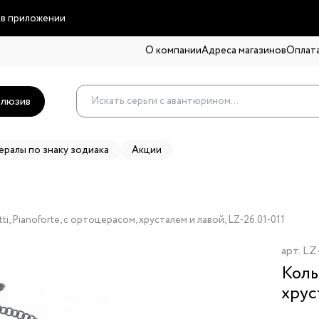
 в приложении
О компании
Адреса магазинов
Оплата
люзив
ералы по знаку зодиака
Акции
ti, Pianoforte, с ортоцерасом, хрусталем и лавой, LZ-26.01-011
арт.
LZ-
Коль
хрус