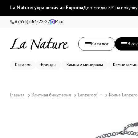
La Nature: украшения из Европы
Доп. скидка 3% на покупку
8 (495) 664-22-22
Max
Каталог
Экск
Каталог
Бренды
Камни и минералы
Камни и мин
Главная
Элитная бижутерия
Lanzerotti
Колье Lanzerot
▼