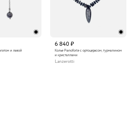
6 840 ₽
 агатом и лавой
Колье Pianoforte с ортоцерасом, турмалином
и кристаллами
Lanzerotti