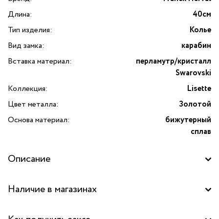
Длина:
40см
Тип изделия:
Колье
Вид замка:
карабин
Вставка материал:
перламутр/кристалл
Swarovski
Коллекция:
Lisette
Цвет металла:
Золотой
Основа материал:
бижутерный
сплав
Описание
Колье Lisette с перламутром и кристаллами Swarovski
Наличие в магазинах
от французского бренда Franck Herval станет изысканным
дополнением к вашему образу. Lisette — это коллекция,
Бутик "La Nature" в ТРК "FORT", Москва
которая переосмысливает идею цветочных украшений в