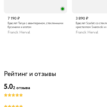
7 190 ₽
3 890 ₽
Браслет Tanya с авантюрином, стеклянными
Браслет Scarlet со стек
бусинами и агатом
кристаллом Swarovski и
Franck Herval
Franck Herval
Рейтинг и отзывы
5.0
2
отзыва