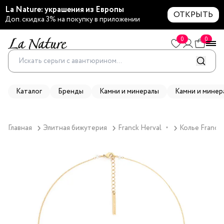
La Nature: украшения из Европы
ОТКРЫТЬ
Доп. скидка 3% на покупку в приложении
0
0
Каталог
Бренды
Камни и минералы
Камни и минер
Главная
Элитная бижутерия
Franck Herval
Колье Franck 
▼