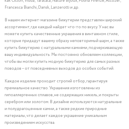
как Ciclon, Vidda, Taratata, Nature Bijoux, Polina Firenze, Alcozer,
Francesca Bianchi, Dansk, Lanzerotti и др.
В нашем интернет-магазине бижутерии представлен широкий
ассортимент, где каждый найдет что-то по вкусу. У нас вы
можете купить качественные украшения в винтажном стиле,
которые придадут вашему образу неповторимый шарм, а также
купить бижутерию с натуральными камнями, подчеркивающую
вашу индивидуальность. Мы постоянно обновляем коллекции,
чтобы вы могли купить модную бижутерию для самых разных
поводов – от повседневных выходов до особых событий.
Каждое изделие проходит строгий отбор, гарантируя
премиальное качество. Украшения изготовлены из
гипоаллергенных сплавов, не содержащих никель, и покрыты
серебром или золотом. В дизайне используются натуральные
и полудрагоценные камни, а также редкие природные
материалы, что делает каждое украшение уникальным
произведением искусства.