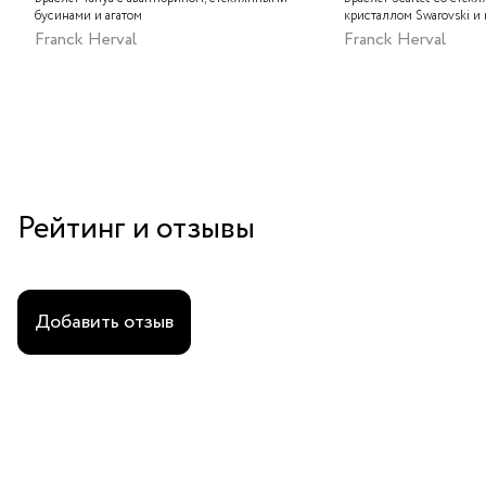
бусинами и агатом
кристаллом Swarovski и
Franck Herval
Franck Herval
Рейтинг и отзывы
Добавить отзыв