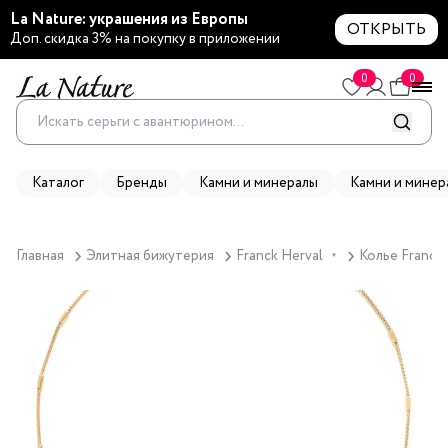
La Nature: украшения из Европы
ОТКРЫТЬ
Доп. скидка 3% на покупку в приложении
0
0
Каталог
Бренды
Камни и минералы
Камни и минер
Главная
Элитная бижутерия
Franck Herval
Колье Franck 
▼