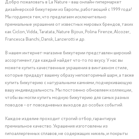
Добро пожаловать в La Nature – ваш онлайн-гипермаркет
дизайнерской бижутерии из Европы, работающий с 1999 года!
Мы гордимся тем, что предлагаем исключительно
премиальные украшения от известных мировых брендов, таких
как Ciclon, Vidda, Taratata, Nature Bijoux, Polina Firenze, Alcozer,
Francesca Bianchi, Dansk, Lanzerotti и др.
В нашем интернет-магазине бижутерии представлен широкий
ассортимент, где каждый найдет что-то по вкусу. У нас вы
можете купить качественные украшения в винтажном стиле,
которые придадут вашему образу неповторимый шарм, а также
купить бижутерию с натуральными камнями, подчеркивающую
вашу индивидуальность. Мы постоянно обновляем коллекции,
чтобы вы могли купить модную бижутерию для самых разных
поводов – от повседневных выходов до особых событий.
Каждое изделие проходит строгий отбор, гарантируя
премиальное качество. Украшения изготовлены из
гипоаллергенных сплавов, не содержащих никель, и покрыты