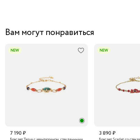
интернет-магазин как для себя, так и в качестве подарка
близкому человеку. Оно поставляется в элегантной
упаковке, которая подчеркивает статус бижутерии
премиум-класса.
Вам могут понравиться
NEW
NEW
7 190 ₽
3 890 ₽
Браслет Tanya с авантюрином, стеклянными
Браслет Scarlet со стек