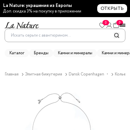
La Nature: украшения из Европы
ОТКРЫТЬ
Доп. скидка 3% на покупку в приложении
0
0
Каталог
Бренды
Камни и минералы
Камни и минер
Главная
Элитная бижутерия
Dansk Copenhagen
Колье D
▼