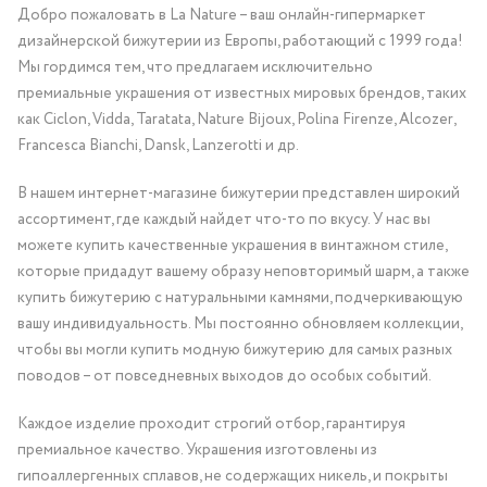
Добро пожаловать в La Nature – ваш онлайн-гипермаркет
дизайнерской бижутерии из Европы, работающий с 1999 года!
Мы гордимся тем, что предлагаем исключительно
премиальные украшения от известных мировых брендов, таких
как Ciclon, Vidda, Taratata, Nature Bijoux, Polina Firenze, Alcozer,
Francesca Bianchi, Dansk, Lanzerotti и др.
В нашем интернет-магазине бижутерии представлен широкий
ассортимент, где каждый найдет что-то по вкусу. У нас вы
можете купить качественные украшения в винтажном стиле,
которые придадут вашему образу неповторимый шарм, а также
купить бижутерию с натуральными камнями, подчеркивающую
вашу индивидуальность. Мы постоянно обновляем коллекции,
чтобы вы могли купить модную бижутерию для самых разных
поводов – от повседневных выходов до особых событий.
Каждое изделие проходит строгий отбор, гарантируя
премиальное качество. Украшения изготовлены из
гипоаллергенных сплавов, не содержащих никель, и покрыты