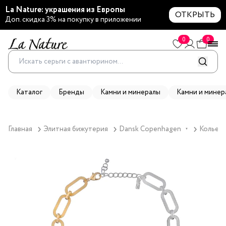
La Nature: украшения из Европы
ОТКРЫТЬ
Доп. скидка 3% на покупку в приложении
0
0
Каталог
Бренды
Камни и минералы
Камни и минер
Главная
Элитная бижутерия
Dansk Copenhagen
Колье D
▼