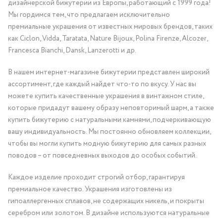
дизайнерской бижутерии из Европы, работающий с 1999 года!
Мы гордимся тем, что предлагаем исключительно
премиальные украшения от известных мировых брендов, таких
как Ciclon, Vidda, Taratata, Nature Bijoux, Polina Firenze, Alcozer,
Francesca Bianchi, Dansk, Lanzerotti и др.
В нашем интернет-магазине бижутерии представлен широкий
ассортимент, где каждый найдет что-то по вкусу. У нас вы
можете купить качественные украшения в винтажном стиле,
которые придадут вашему образу неповторимый шарм, а также
купить бижутерию с натуральными камнями, подчеркивающую
вашу индивидуальность. Мы постоянно обновляем коллекции,
чтобы вы могли купить модную бижутерию для самых разных
поводов – от повседневных выходов до особых событий.
Каждое изделие проходит строгий отбор, гарантируя
премиальное качество. Украшения изготовлены из
гипоаллергенных сплавов, не содержащих никель, и покрыты
серебром или золотом. В дизайне используются натуральные