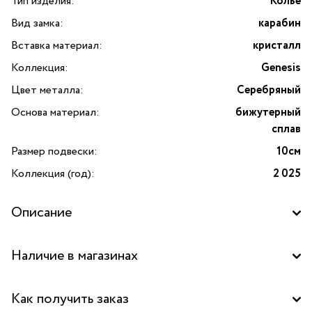
Тип изделия:
Колье
Вид замка:
карабин
Вставка материал:
кристалл
Коллекция:
Genesis
Цвет металла:
Серебряный
Основа материал:
бижутерный
сплав
Размер подвески:
10см
Коллекция (год):
2 025
Описание
Представляем вашему вниманию изысканное колье
Наличие в магазинах
Genesis от известного бренда Ciclon, украшенное
ослепительным кристаллом Swarovski. Это уникальное
Бутик "La Nature" в ТРК "Красный кит", Мытищи
украшение станет ярким дополнением вашего образа,
Как получить заказ
придавая ему нотку элегантности и шика. Колье