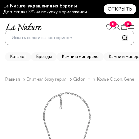
La Nature: украшения из Европы
ОТКРЫТЬ
Доп. скидка 3% на покупку в приложении
0
0
Каталог
Бренды
Камни и минералы
Камни и минер
Главная
Элитная бижутерия
Ciclon
Колье Ciclon, Genesi
▼