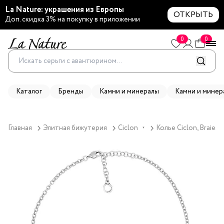
La Nature: украшения из Европы
ОТКРЫТЬ
Доп. скидка 3% на покупку в приложении
0
0
Каталог
Бренды
Камни и минералы
Камни и минер
Главная
Элитная бижутерия
Ciclon
Колье Ciclon, Braies
▼