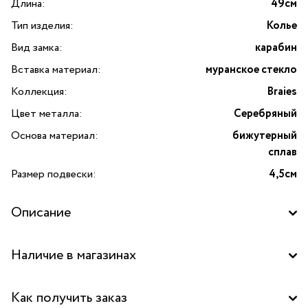
Длина:
49см
Тип изделия:
Колье
Вид замка:
карабин
Вставка материал:
муранское стекло
Коллекция:
Braies
Цвет металла:
Серебряный
Основа материал:
бижутерный
сплав
Размер подвески:
4,5см
Описание
Откройте для себя изысканное колье Braies
Наличие в магазинах
от испанского бренда Ciclon, которое станет уникальным
дополнением вашей коллекции бижутерии. Изготовленное
Бутик "La Nature" в ТОЦ "Вит", Пушкино
с использованием высококачественного муранского
Как получить заказ