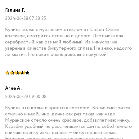
Галина Г.
2024-06-28 07:38:25
Купила колье с муранским стеклом от Ciclon. Очень
красивое, смотрится стильно и дорого. Цвет металла
серебристый, как раз мой любимый. Из минусов: не
уверена в качестве бижутерного сплава. Не знаю, надолго
ли хватит. Но пока я очень довольна покупкой!
Агне А.
2024-06-29 09:00:08
Купила это колье и просто в восторге! Колье смотрится
стильно и необычно, длина как раз такая, как надо.
Муранское стекло очень красивое, добавляет изюминку.
Карабин удобный, не расстегивается сам по себе.Немного
снижаю оценку из-за основы — бижутерного сплава.
Надеюсь, прослужит долго, но пока ставлю 4 звезды.